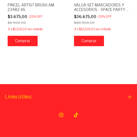
PINCEL ARTIST BRUSH AM
VALIJA SET MARCADORES Y
23482 X6
ACCESORIOS - SPACE PARTY /
FAIRY TALES
$3.675,00
$36.675,00
-
25
%
OFF
-
25
%
OFF
$4.900,00
$48.900,00
3
x
$1.225,00
sin interés
3
x
$12.225,00
sin interés
Comprar
Links útiles: