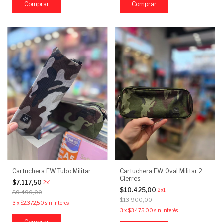
Comprar
Cartuchera FW Tubo Militar
Cartuchera FW Oval Militar 2
Cierres
$7.117,50
2x1
$10.425,00
2x1
$9.490,00
$13.900,00
3
x
$2.372,50
sin interés
3
x
$3.475,00
sin interés