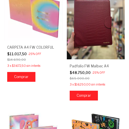
CARPETA A4 FW COLORFUL
$11.017,50
-
25
%
OFF
$14.690,00
Padfolio FW Malbec A4
3
x
$3.672,50
sin interés
$48.750,00
-
25
%
OFF
Comprar
$65.000,00
3
x
$16.250,00
sin interés