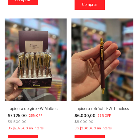
Lapicera de giro FW Malbec
Lapicera retráctil FW Timeless
$7.125,00
$6.000,00
-
25
%
OFF
-
25
%
OFF
$9.500,00
$8.000,00
3
x
$2.375,00
sin interés
3
x
$2.000,00
sin interés