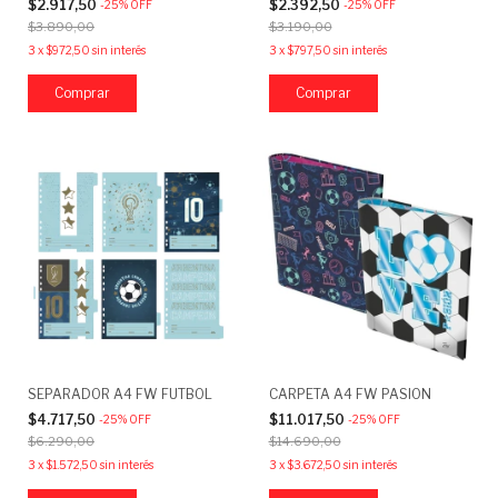
$2.917,50
$2.392,50
-
25
%
OFF
-
25
%
OFF
$3.890,00
$3.190,00
3
x
$972,50
sin interés
3
x
$797,50
sin interés
SEPARADOR A4 FW FUTBOL
CARPETA A4 FW PASION
$4.717,50
$11.017,50
-
25
%
OFF
-
25
%
OFF
$6.290,00
$14.690,00
3
x
$1.572,50
sin interés
3
x
$3.672,50
sin interés