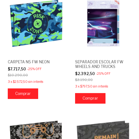
CARPETA N5 FW NEON
SEPARADOR ESCOLAR FW
WHEELS AND TRUCKS
$7.717,50
-
25
%
OFF
$2.392,50
-
25
%
OFF
$10.290,00
$3.190,00
3
x
$2.572,50
sin interés
3
x
$797,50
sin interés