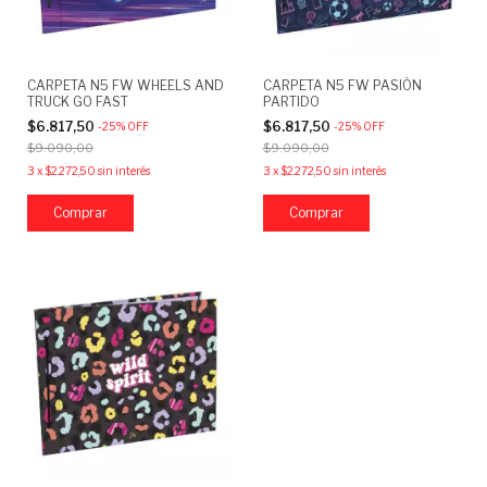
CARPETA N5 FW WHEELS AND
CARPETA N5 FW PASIÓN
TRUCK GO FAST
PARTIDO
$6.817,50
$6.817,50
-
25
%
OFF
-
25
%
OFF
$9.090,00
$9.090,00
3
x
$2.272,50
sin interés
3
x
$2.272,50
sin interés