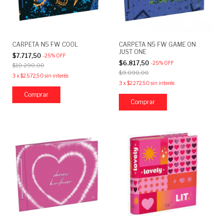
CARPETA N5 FW COOL
CARPETA N5 FW GAME ON
JUST ONE
$7.717,50
-
25
%
OFF
$6.817,50
-
25
%
OFF
$10.290,00
$9.090,00
3
x
$2.572,50
sin interés
3
x
$2.272,50
sin interés