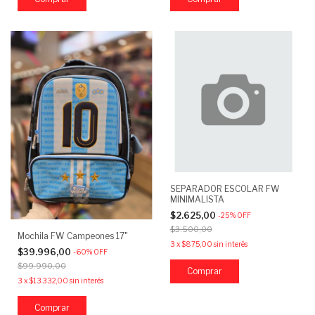
SEPARADOR ESCOLAR FW
MINIMALISTA
$2.625,00
-
25
%
OFF
$3.500,00
Mochila FW Campeones 17"
3
x
$875,00
sin interés
$39.996,00
-
60
%
OFF
$99.990,00
3
x
$13.332,00
sin interés