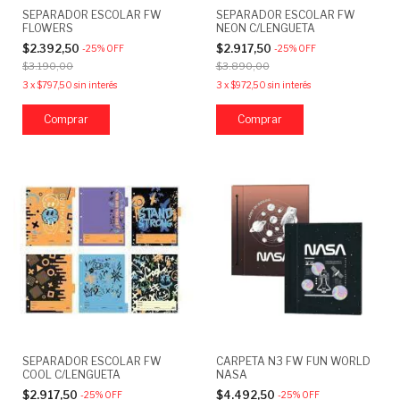
SEPARADOR ESCOLAR FW
SEPARADOR ESCOLAR FW
FLOWERS
NEON C/LENGUETA
$2.392,50
$2.917,50
-
25
%
OFF
-
25
%
OFF
$3.190,00
$3.890,00
3
x
$797,50
sin interés
3
x
$972,50
sin interés
SEPARADOR ESCOLAR FW
CARPETA N3 FW FUN WORLD
COOL C/LENGUETA
NASA
$2.917,50
$4.492,50
-
25
%
OFF
-
25
%
OFF