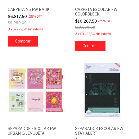
CARPETA N5 FW BATIK
CARPETA ESCOLAR FW
COLORBLOCK
$6.817,50
-
25
%
OFF
$10.267,50
-
25
%
OFF
$9.090,00
$13.690,00
3
x
$2.272,50
sin interés
3
x
$3.422,50
sin interés
Comprar
SEPARADOR ESCOLAR FW
SEPARADOR ESCOLAR FW
URBAN C/LENGUETA
STAY ALERT