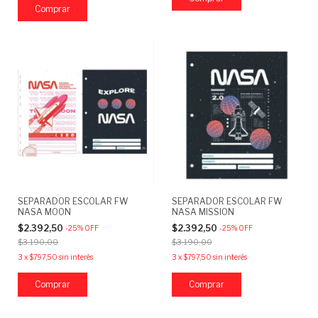
SEPARADOR ESCOLAR FW
SEPARADOR ESCOLAR FW
NASA MOON
NASA MISSION
$2.392,50
$2.392,50
-
25
%
OFF
-
25
%
OFF
$3.190,00
$3.190,00
3
x
$797,50
sin interés
3
x
$797,50
sin interés
Comprar