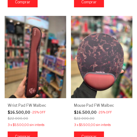
Wrist Pad FW Malbec
Mouse Pad FW Malbec
$16.500,00
$16.500,00
-
25
%
OFF
-
25
%
OFF
$22.000,00
$22.000,00
3
x
$5.500,00
sin interés
3
x
$5.500,00
sin interés