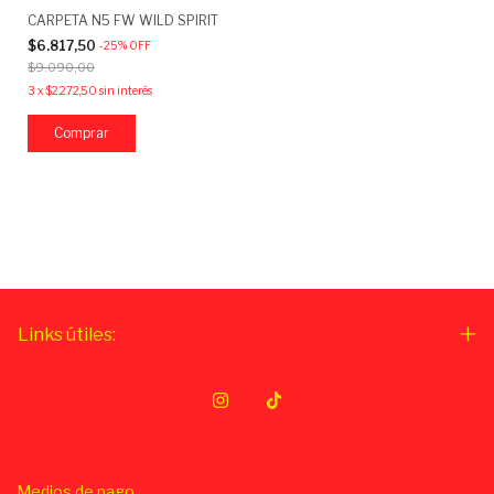
CARPETA N5 FW WILD SPIRIT
$6.817,50
-
25
%
OFF
$9.090,00
3
x
$2.272,50
sin interés
Links útiles:
Medios de pago