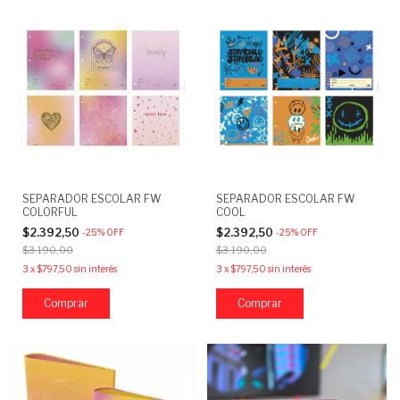
SEPARADOR ESCOLAR FW
SEPARADOR ESCOLAR FW
COLORFUL
COOL
$2.392,50
$2.392,50
-
25
%
OFF
-
25
%
OFF
$3.190,00
$3.190,00
3
x
$797,50
sin interés
3
x
$797,50
sin interés