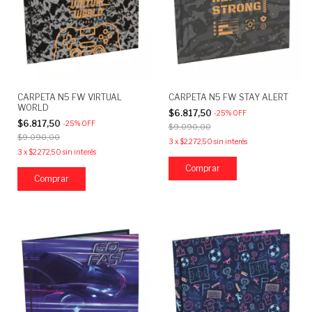
CARPETA N5 FW VIRTUAL
CARPETA N5 FW STAY ALERT
WORLD
$6.817,50
-
25
%
OFF
$6.817,50
-
25
%
OFF
$9.090,00
$9.090,00
3
x
$2.272,50
sin interés
3
x
$2.272,50
sin interés