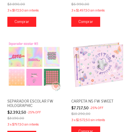
$3.890,00
$5.990,00
3
x
$972,50
sin interés
3
x
$1.497,50
sin interés
Comprar
SEPARADOR ESCOLAR FW
CARPETA N5 FW SWEET
HOLOGRAPHIC
$7.717,50
-
25
%
OFF
$2.392,50
-
25
%
OFF
$10.290,00
$3.190,00
3
x
$2.572,50
sin interés
3
x
$797,50
sin interés