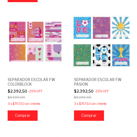
SEPARADOR ESCOLAR FW
SEPARADOR ESCOLAR FW
COLORBLOCK
PASION
$2.392,50
$2.392,50
-
25
%
OFF
-
25
%
OFF
$3.190,00
$3.190,00
3
x
$797,50
sin interés
3
x
$797,50
sin interés