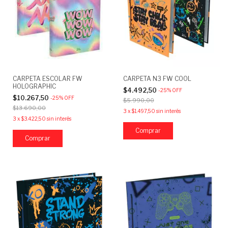
CARPETA ESCOLAR FW
CARPETA N3 FW COOL
HOLOGRAPHIC
$4.492,50
-
25
%
OFF
$10.267,50
-
25
%
OFF
$5.990,00
$13.690,00
3
x
$1.497,50
sin interés
3
x
$3.422,50
sin interés
Comprar
Comprar