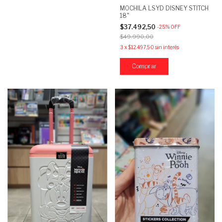
MOCHILA LSYD DISNEY STITCH
18"
$37.492,50
-
25
%
OFF
$49.990,00
3
x
$12.497,50
sin interés