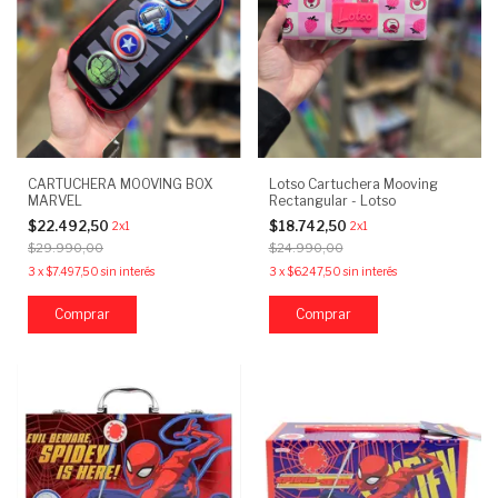
CARTUCHERA MOOVING BOX
Lotso Cartuchera Mooving
MARVEL
Rectangular - Lotso
$22.492,50
$18.742,50
2x1
2x1
$29.990,00
$24.990,00
3
x
$7.497,50
sin interés
3
x
$6.247,50
sin interés