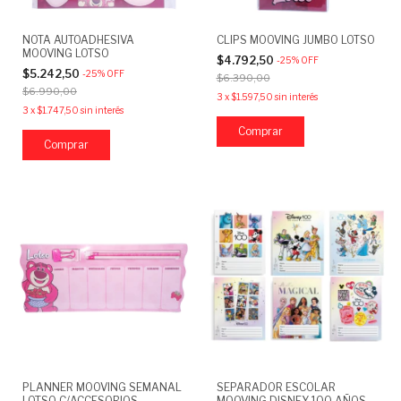
NOTA AUTOADHESIVA
CLIPS MOOVING JUMBO LOTSO
MOOVING LOTSO
$4.792,50
-
25
%
OFF
$5.242,50
-
25
%
OFF
$6.390,00
$6.990,00
3
x
$1.597,50
sin interés
3
x
$1.747,50
sin interés
PLANNER MOOVING SEMANAL
SEPARADOR ESCOLAR
LOTSO C/ACCESORIOS
MOOVING DISNEY 100 AÑOS