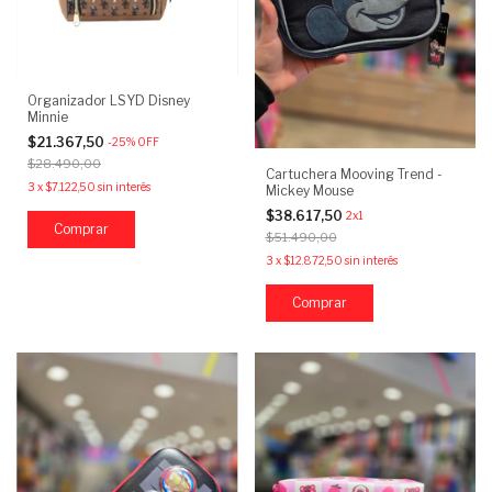
Organizador LSYD Disney
Minnie
$21.367,50
-
25
%
OFF
$28.490,00
Cartuchera Mooving Trend -
3
x
$7.122,50
sin interés
Mickey Mouse
$38.617,50
2x1
Comprar
$51.490,00
3
x
$12.872,50
sin interés