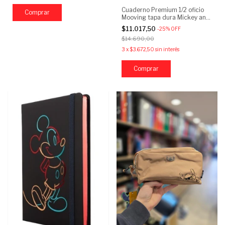
Cuaderno Premium 1/2 oficio
Mooving tapa dura Mickey and
Friends
$11.017,50
-
25
%
OFF
$14.690,00
3
x
$3.672,50
sin interés