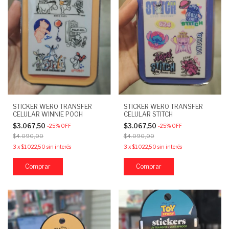
STICKER WERO TRANSFER
STICKER WERO TRANSFER
CELULAR WINNIE POOH
CELULAR STITCH
$3.067,50
$3.067,50
-
25
%
OFF
-
25
%
OFF
$4.090,00
$4.090,00
3
x
$1.022,50
sin interés
3
x
$1.022,50
sin interés