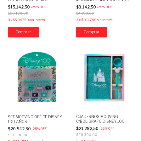
$15.142,50
$3.142,50
-
25
%
OFF
-
25
%
OFF
$20.190,00
$4.190,00
3
x
$5.047,50
sin interés
3
x
$1.047,50
sin interés
CUADERNOS MOOVING
SET MOOVING OFFICE DISNEY
C/BOLIGRAFO DISNEY 100
100 AÑOS
AÑOS
$21.292,50
-
25
%
OFF
$20.542,50
-
25
%
OFF
$28.390,00
$27.390,00