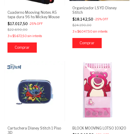
Organizador LSYD Disney
Cuaderno Mooving Notes A5
Stitch
tapa dura 96 hs Mickey Mouse
$18.142,50
-
25
%
OFF
$17.017,50
-
25
%
OFF
$24.190,00
$22.690,00
3
x
$6.047,50
sin interés
3
x
$5.672,50
sin interés
Cartuchera Disney Stitch 1 Piso
BLOCK MOOVING LOTSO 10X20
3D