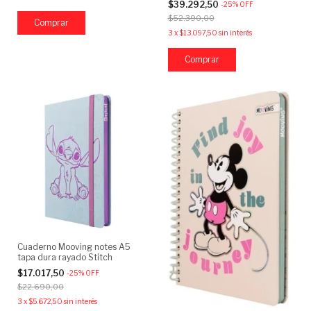
$39.292,50
-
25
%
OFF
$52.390,00
Comprar
3
x
$13.097,50
sin interés
Cuaderno Mooving notes A5
tapa dura rayado Stitch
$17.017,50
-
25
%
OFF
$22.690,00
3
x
$5.672,50
sin interés