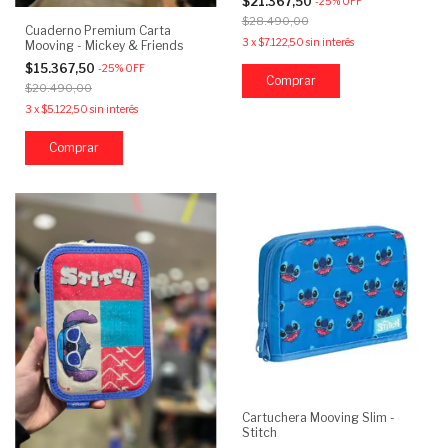
$21.367,50
-
25
%
OFF
$28.490,00
Cuaderno Premium Carta
3
x
$7.122,50
sin interés
Mooving - Mickey & Friends
$15.367,50
-
25
%
OFF
Comprar
$20.490,00
3
x
$5.122,50
sin interés
Cartuchera Mooving Slim -
Stitch