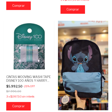
CINTAS MOOVING WASHI TAPE
DISNEY 100 AÑOS Y HARRY
POTTER X3
$5.992,50
-
25
%
OFF
$7.990,00
3
x
$1.997,50
sin interés
Comprar