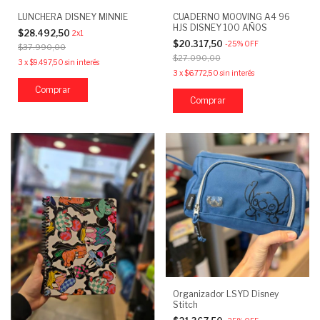
LUNCHERA DISNEY MINNIE
CUADERNO MOOVING A4 96
HJS DISNEY 100 AÑOS
$28.492,50
2x1
$20.317,50
-
25
%
OFF
$37.990,00
$27.090,00
3
x
$9.497,50
sin interés
3
x
$6.772,50
sin interés
Organizador LSYD Disney
Stitch