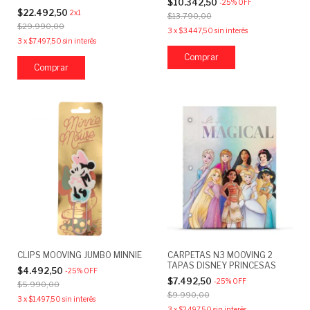
$10.342,50
-
25
%
OFF
$22.492,50
2x1
$13.790,00
$29.990,00
3
x
$3.447,50
sin interés
3
x
$7.497,50
sin interés
CLIPS MOOVING JUMBO MINNIE
CARPETAS N3 MOOVING 2
TAPAS DISNEY PRINCESAS
$4.492,50
-
25
%
OFF
$7.492,50
-
25
%
OFF
$5.990,00
$9.990,00
3
x
$1.497,50
sin interés
3
x
$2.497,50
sin interés