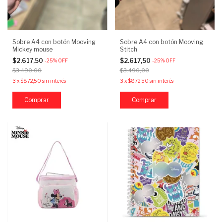
Sobre A4 con botón Mooving
Sobre A4 con botón Mooving
Mickey mouse
Stitch
$2.617,50
$2.617,50
-
25
%
OFF
-
25
%
OFF
$3.490,00
$3.490,00
3
x
$872,50
sin interés
3
x
$872,50
sin interés