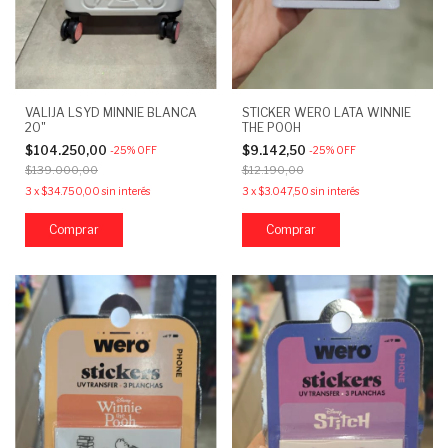
VALIJA LSYD MINNIE BLANCA
STICKER WERO LATA WINNIE
20"
THE POOH
$104.250,00
$9.142,50
-
25
%
OFF
-
25
%
OFF
$139.000,00
$12.190,00
3
x
$34.750,00
sin interés
3
x
$3.047,50
sin interés