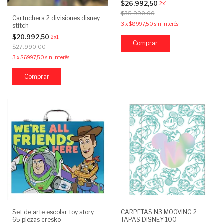
$26.992,50
2x1
$35.990,00
Cartuchera 2 divisiones disney
3
x
$8.997,50
sin interés
stitch
$20.992,50
2x1
$27.990,00
3
x
$6.997,50
sin interés
Set de arte escolar toy story
CARPETAS N3 MOOVING 2
65 piezas cresko
TAPAS DISNEY 100