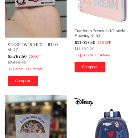
Cuaderno Premium 1/2 oficio
Mooving Stitch
$11.017,50
-
25
%
OFF
STICKER WERO ROLL HELLO
$14.690,00
KITTY
3
x
$3.672,50
sin interés
$5.767,50
-
25
%
OFF
$7.690,00
3
x
$1.922,50
sin interés