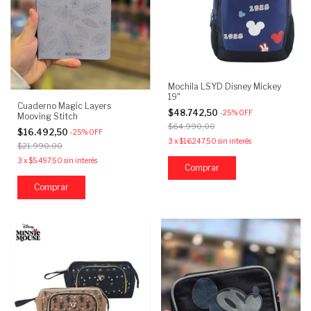
Mochila LSYD Disney Mickey
19"
Cuaderno Magic Layers
$48.742,50
-
25
%
OFF
Mooving Stitch
$64.990,00
$16.492,50
-
25
%
OFF
3
x
$16.247,50
sin interés
$21.990,00
3
x
$5.497,50
sin interés