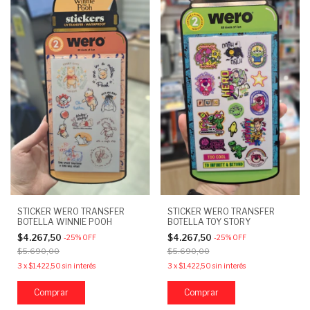
STICKER WERO TRANSFER
STICKER WERO TRANSFER
BOTELLA WINNIE POOH
BOTELLA TOY STORY
$4.267,50
$4.267,50
-
25
%
OFF
-
25
%
OFF
$5.690,00
$5.690,00
3
x
$1.422,50
sin interés
3
x
$1.422,50
sin interés