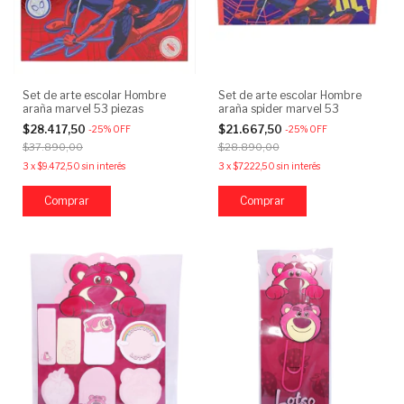
Set de arte escolar Hombre
Set de arte escolar Hombre
araña marvel 53 piezas
araña spider marvel 53
$28.417,50
$21.667,50
-
25
%
OFF
-
25
%
OFF
$37.890,00
$28.890,00
3
x
$9.472,50
sin interés
3
x
$7.222,50
sin interés