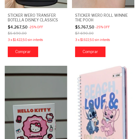
STICKER WERO TRANSFER
STICKER WERO ROLL WINNIE
BOTELLA DISNEY CLASSICS
THE POOH
$4.267,50
$5.767,50
-
25
%
OFF
-
25
%
OFF
$5.690,00
$7.690,00
3
x
$1.422,50
sin interés
3
x
$1.922,50
sin interés