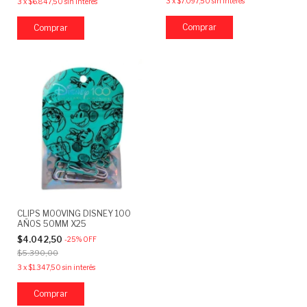
3
x
$7.097,50
sin interés
3
x
$6.847,50
sin interés
CLIPS MOOVING DISNEY 100
AÑOS 50MM X25
$4.042,50
-
25
%
OFF
$5.390,00
3
x
$1.347,50
sin interés