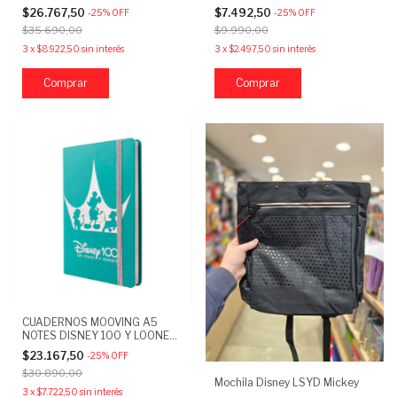
$26.767,50
$7.492,50
-
25
%
OFF
-
25
%
OFF
$35.690,00
$9.990,00
3
x
$8.922,50
sin interés
3
x
$2.497,50
sin interés
Comprar
CUADERNOS MOOVING A5
NOTES DISNEY 100 Y LOONEY
TUNES
$23.167,50
-
25
%
OFF
$30.890,00
Mochila Disney LSYD Mickey
3
x
$7.722,50
sin interés