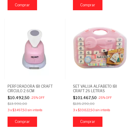
PERFORADORA IBI CRAFT
SET VALIJA ALFABETO IBI
CIRCULO 2.6CM
CRAFT 26 LETRAS
$10.492,50
$101.467,50
-
25
%
OFF
-
25
%
OFF
$13.990,00
$135.290,00
3
x
$3.497,50
sin interés
3
x
$33.822,50
sin interés