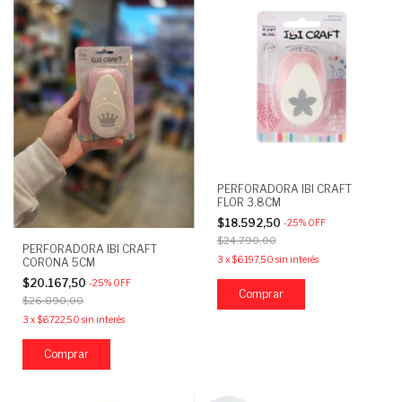
PERFORADORA IBI CRAFT
FLOR 3.8CM
$18.592,50
-
25
%
OFF
$24.790,00
PERFORADORA IBI CRAFT
3
x
$6.197,50
sin interés
CORONA 5CM
$20.167,50
-
25
%
OFF
$26.890,00
3
x
$6.722,50
sin interés