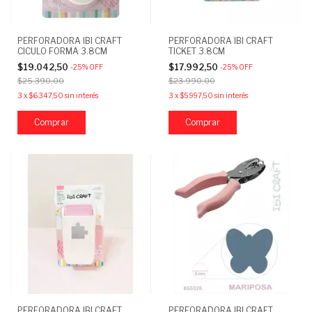
PERFORADORA IBI CRAFT
PERFORADORA IBI CRAFT
CICULO FORMA 3.8CM
TICKET 3.8CM
$19.042,50
$17.992,50
-
25
%
OFF
-
25
%
OFF
$25.390,00
$23.990,00
3
x
$6.347,50
sin interés
3
x
$5.997,50
sin interés
PERFORADORA IBI CRAFT
PERFORADORA IBI CRAFT