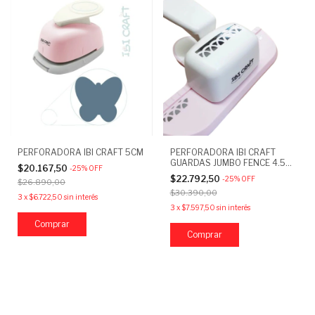
PERFORADORA IBI CRAFT 5CM
PERFORADORA IBI CRAFT
GUARDAS JUMBO FENCE 4.5
$20.167,50
-
25
%
OFF
CM
$22.792,50
-
25
%
OFF
$26.890,00
$30.390,00
3
x
$6.722,50
sin interés
3
x
$7.597,50
sin interés
Comprar