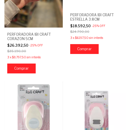
PERFORADORA IBI CRAFT
ESTRELLA 3.8CM
$18.592,50
-
25
%
OFF
$24.790,00
PERFORADORA IBI CRAFT
3
x
$6.197,50
sin interés
CORAZON 5CM
$26.392,50
-
25
%
OFF
$35.190,00
3
x
$8.797,50
sin interés