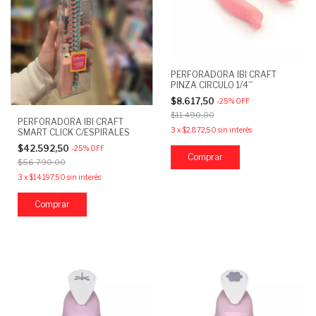
PERFORADORA IBI CRAFT
PINZA CIRCULO 1/4´´
$8.617,50
-
25
%
OFF
$11.490,00
PERFORADORA IBI CRAFT
3
x
$2.872,50
sin interés
SMART CLICK C/ESPIRALES
$42.592,50
-
25
%
OFF
$56.790,00
3
x
$14.197,50
sin interés