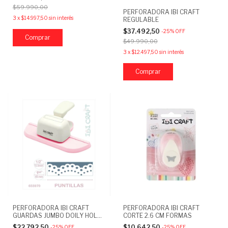
$59.990,00
PERFORADORA IBI CRAFT
3
x
$14.997,50
sin interés
REGULABLE
$37.492,50
-
25
%
OFF
$49.990,00
3
x
$12.497,50
sin interés
Comprar
PERFORADORA IBI CRAFT
PERFORADORA IBI CRAFT
GUARDAS JUMBO DOILY HOLE
CORTE 2.6 CM FORMAS
4.5 CM
$22.792,50
$10.642,50
-
25
%
OFF
-
25
%
OFF