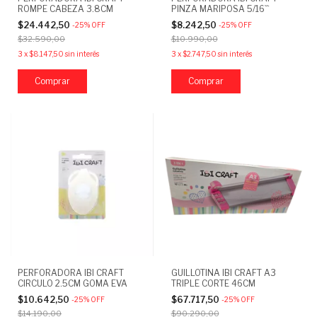
ROMPE CABEZA 3.8CM
PINZA MARIPOSA 5/16``
$24.442,50
$8.242,50
-
25
%
OFF
-
25
%
OFF
$32.590,00
$10.990,00
3
x
$8.147,50
sin interés
3
x
$2.747,50
sin interés
PERFORADORA IBI CRAFT
GUILLOTINA IBI CRAFT A3
CIRCULO 2.5CM GOMA EVA
TRIPLE CORTE 46CM
$10.642,50
$67.717,50
-
25
%
OFF
-
25
%
OFF
$14.190,00
$90.290,00