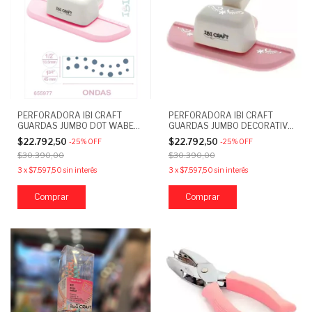
PERFORADORA IBI CRAFT
PERFORADORA IBI CRAFT
GUARDAS JUMBO DOT WABES
GUARDAS JUMBO DECORATIVE
4.5 CM
FLO 4.5 CM
$22.792,50
$22.792,50
-
25
%
OFF
-
25
%
OFF
$30.390,00
$30.390,00
3
x
$7.597,50
sin interés
3
x
$7.597,50
sin interés