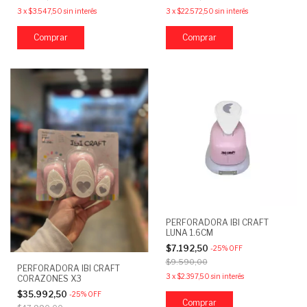
3
x
$3.547,50
sin interés
3
x
$22.572,50
sin interés
PERFORADORA IBI CRAFT
LUNA 1.6CM
$7.192,50
-
25
%
OFF
$9.590,00
PERFORADORA IBI CRAFT
3
x
$2.397,50
sin interés
CORAZONES X3
$35.992,50
-
25
%
OFF