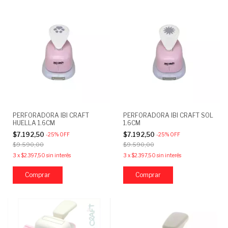
PERFORADORA IBI CRAFT
PERFORADORA IBI CRAFT SOL
HUELLA 1.6CM
1.6CM
$7.192,50
$7.192,50
-
25
%
OFF
-
25
%
OFF
$9.590,00
$9.590,00
3
x
$2.397,50
sin interés
3
x
$2.397,50
sin interés