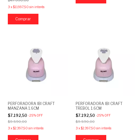
$47.990,00
3
x
$11.997,50
sin interés
PERFORADORA IBI CRAFT
PERFORADORA IBI CRAFT
MANZANA 1.6CM
TREBOL 1.6CM
$7.192,50
$7.192,50
-
25
%
OFF
-
25
%
OFF
$9.590,00
$9.590,00
3
x
$2.397,50
sin interés
3
x
$2.397,50
sin interés