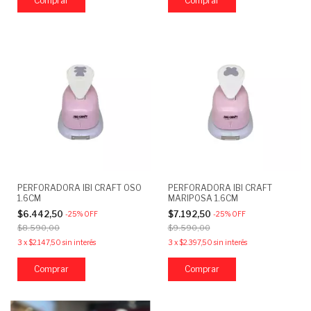
PERFORADORA IBI CRAFT OSO
PERFORADORA IBI CRAFT
1.6CM
MARIPOSA 1.6CM
$6.442,50
$7.192,50
-
25
%
OFF
-
25
%
OFF
$8.590,00
$9.590,00
3
x
$2.147,50
sin interés
3
x
$2.397,50
sin interés