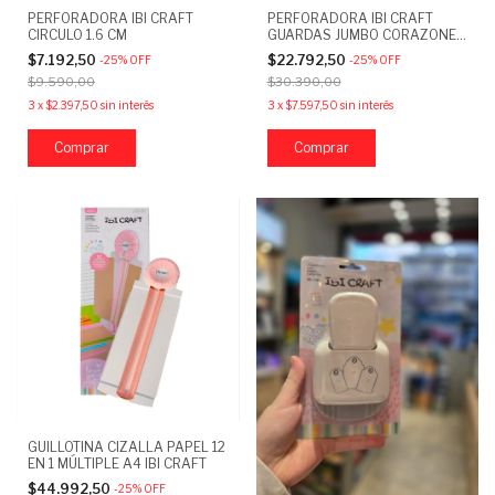
PERFORADORA IBI CRAFT
PERFORADORA IBI CRAFT
CIRCULO 1.6 CM
GUARDAS JUMBO CORAZONES
4.5 CM
$7.192,50
$22.792,50
-
25
%
OFF
-
25
%
OFF
$9.590,00
$30.390,00
3
x
$2.397,50
sin interés
3
x
$7.597,50
sin interés
Comprar
GUILLOTINA CIZALLA PAPEL 12
EN 1 MÚLTIPLE A4 IBI CRAFT
$44.992,50
-
25
%
OFF