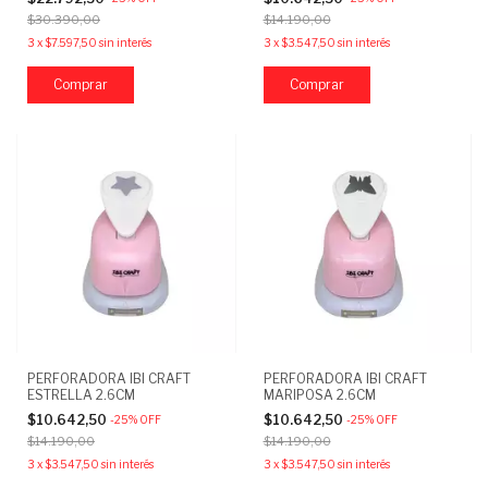
$30.390,00
$14.190,00
3
x
$7.597,50
sin interés
3
x
$3.547,50
sin interés
Comprar
PERFORADORA IBI CRAFT
PERFORADORA IBI CRAFT
ESTRELLA 2.6CM
MARIPOSA 2.6CM
$10.642,50
$10.642,50
-
25
%
OFF
-
25
%
OFF
$14.190,00
$14.190,00
3
x
$3.547,50
sin interés
3
x
$3.547,50
sin interés