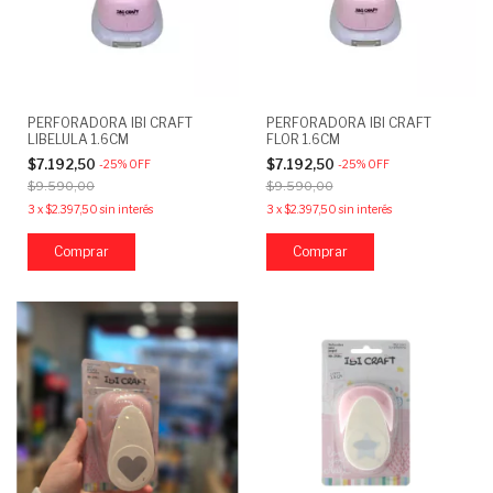
PERFORADORA IBI CRAFT
PERFORADORA IBI CRAFT
LIBELULA 1.6CM
FLOR 1.6CM
$7.192,50
$7.192,50
-
25
%
OFF
-
25
%
OFF
$9.590,00
$9.590,00
3
x
$2.397,50
sin interés
3
x
$2.397,50
sin interés