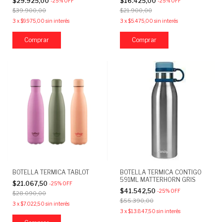
$29.925,00
$16.425,00
-
25
%
OFF
-
25
%
OFF
$39.900,00
$21.900,00
3
x
$9.975,00
sin interés
3
x
$5.475,00
sin interés
Comprar
Comprar
BOTELLA TERMICA TABLOT
BOTELLA TERMICA CONTIGO
591ML MATTERHORN GRIS
$21.067,50
-
25
%
OFF
$41.542,50
-
25
%
OFF
$28.090,00
$55.390,00
3
x
$7.022,50
sin interés
3
x
$13.847,50
sin interés