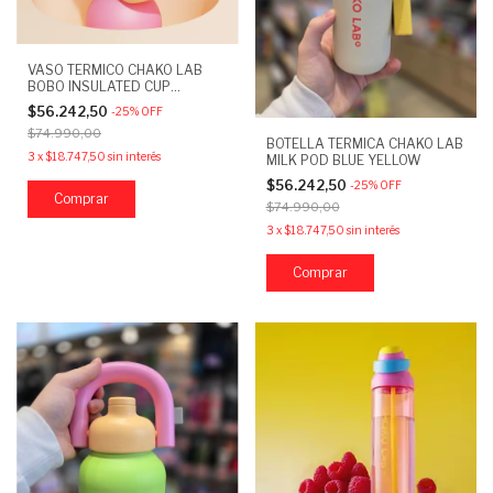
VASO TERMICO CHAKO LAB
BOBO INSULATED CUP
VANILLA
$56.242,50
-
25
%
OFF
$74.990,00
BOTELLA TERMICA CHAKO LAB
3
x
$18.747,50
sin interés
MILK POD BLUE YELLOW
$56.242,50
-
25
%
OFF
$74.990,00
3
x
$18.747,50
sin interés