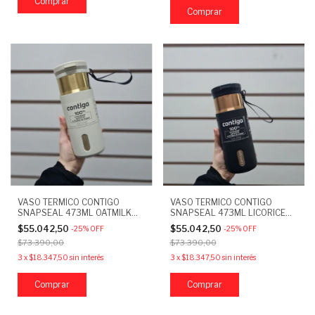
Comprar
VASO TERMICO CONTIGO
VASO TERMICO CONTIGO
SNAPSEAL 473ML OATMILK
SNAPSEAL 473ML LICORICE
CHAMPAGNE
BRONZE
$55.042,50
$55.042,50
-
25
%
OFF
-
25
%
OFF
$73.390,00
$73.390,00
3
x
$18.347,50
sin interés
3
x
$18.347,50
sin interés