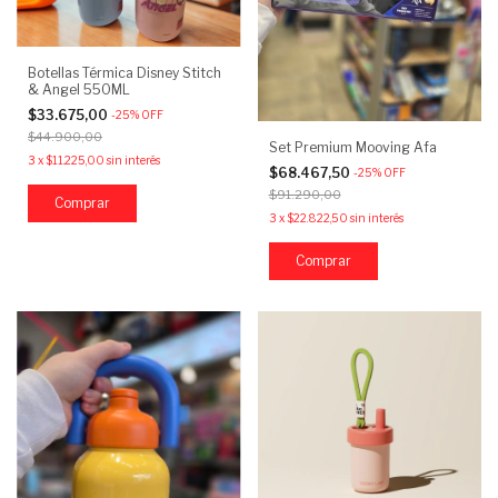
Botellas Térmica Disney Stitch
& Angel 550ML
$33.675,00
-
25
%
OFF
$44.900,00
Set Premium Mooving Afa
3
x
$11.225,00
sin interés
$68.467,50
-
25
%
OFF
$91.290,00
Comprar
3
x
$22.822,50
sin interés