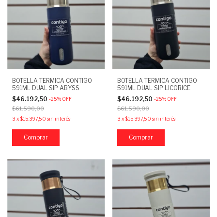
BOTELLA TERMICA CONTIGO
BOTELLA TERMICA CONTIGO
591ML DUAL SIP ABYSS
591ML DUAL SIP LICORICE
$46.192,50
$46.192,50
-
25
%
OFF
-
25
%
OFF
$61.590,00
$61.590,00
3
x
$15.397,50
sin interés
3
x
$15.397,50
sin interés