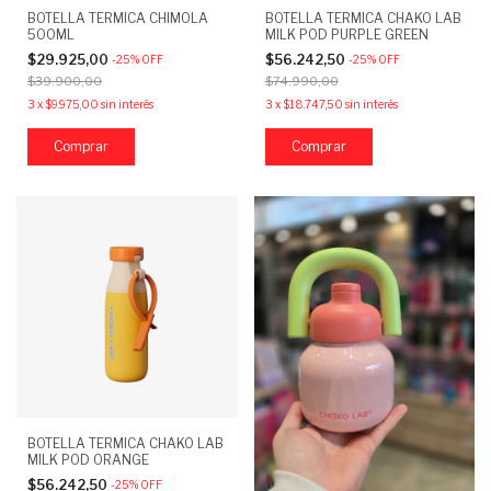
BOTELLA TERMICA CHIMOLA
BOTELLA TERMICA CHAKO LAB
500ML
MILK POD PURPLE GREEN
$29.925,00
$56.242,50
-
25
%
OFF
-
25
%
OFF
$39.900,00
$74.990,00
3
x
$9.975,00
sin interés
3
x
$18.747,50
sin interés
Comprar
BOTELLA TERMICA CHAKO LAB
MILK POD ORANGE
$56.242,50
-
25
%
OFF