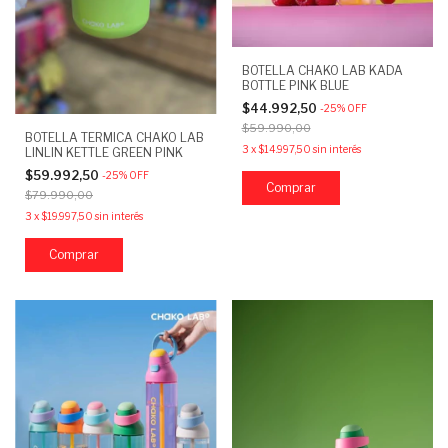
BOTELLA CHAKO LAB KADA
BOTTLE PINK BLUE
$44.992,50
-
25
%
OFF
$59.990,00
BOTELLA TERMICA CHAKO LAB
3
x
$14.997,50
sin interés
LINLIN KETTLE GREEN PINK
$59.992,50
-
25
%
OFF
$79.990,00
3
x
$19.997,50
sin interés