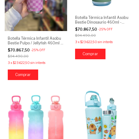
Botella Térmica Infantil Asobu
Bestie Dinosaurio 460ml -
Acero Inoxidable
$70.867,50
-
25
%
OFF
$94.490,00
Botella Térmica Infantil Asobu
3
x
$23.622,50
sin interés
Bestie Pulpo / Jellyfish 460ml -
Acero Inoxidable
$70.867,50
-
25
%
OFF
$94.490,00
3
x
$23.622,50
sin interés