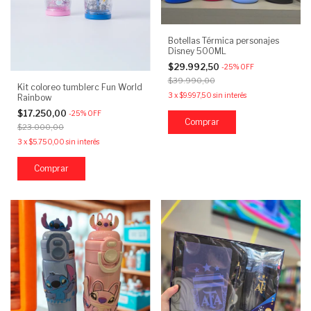
Botellas Térmica personajes
Disney 500ML
$29.992,50
-
25
%
OFF
$39.990,00
Kit coloreo tumblerc Fun World
3
x
$9.997,50
sin interés
Rainbow
$17.250,00
-
25
%
OFF
Comprar
$23.000,00
3
x
$5.750,00
sin interés