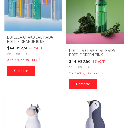
BOTELLA CHAKO LAB KADA
BOTTLE ORANGE BLUE
$44.992,50
-
25
%
OFF
BOTELLA CHAKO LAB KADA
$59.990,00
BOTTLE GREEN PINK
3
x
$14.997,50
sin interés
$44.992,50
-
25
%
OFF
$59.990,00
3
x
$14.997,50
sin interés