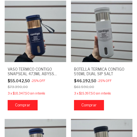
VASO TERMICO CONTIGO
BOTELLA TERMICA CONTIGO
SNAPSEAL 473ML ABYSS
591ML DUAL SIP SALT
BRONZE
$55.042,50
$46.192,50
-
25
%
OFF
-
25
%
OFF
$73.390,00
$61.590,00
3
x
$18.347,50
sin interés
3
x
$15.397,50
sin interés