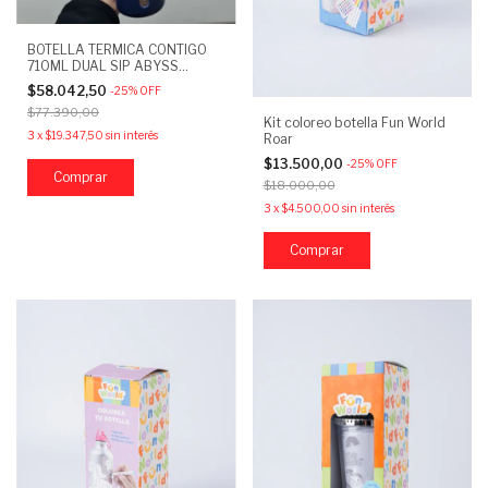
BOTELLA TERMICA CONTIGO
710ML DUAL SIP ABYSS
BRONC
$58.042,50
-
25
%
OFF
$77.390,00
Kit coloreo botella Fun World
3
x
$19.347,50
sin interés
Roar
$13.500,00
-
25
%
OFF
$18.000,00
3
x
$4.500,00
sin interés