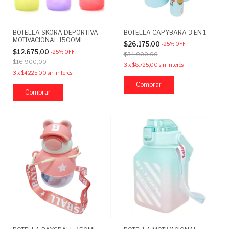
BOTELLA SKORA DEPORTIVA
BOTELLA CAPYBARA 3 EN 1
MOTIVACIONAL 1500ML
$26.175,00
-
25
%
OFF
$12.675,00
-
25
%
OFF
$34.900,00
$16.900,00
3
x
$8.725,00
sin interés
3
x
$4.225,00
sin interés