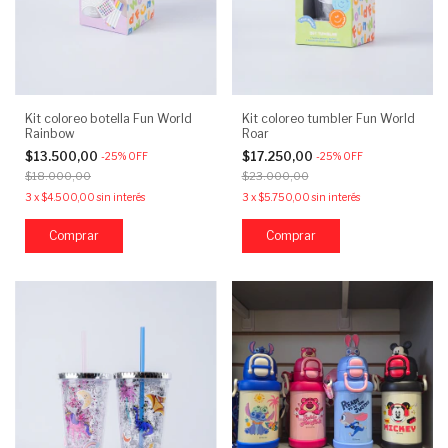
Kit coloreo botella Fun World
Kit coloreo tumbler Fun World
Rainbow
Roar
$13.500,00
$17.250,00
-
25
%
OFF
-
25
%
OFF
$18.000,00
$23.000,00
3
x
$4.500,00
sin interés
3
x
$5.750,00
sin interés