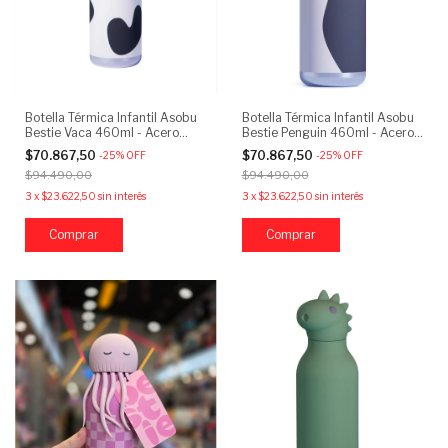
Botella Térmica Infantil Asobu
Botella Térmica Infantil Asobu
Bestie Vaca 460ml - Acero
Bestie Penguin 460ml - Acero
Inoxidable
Inoxidable
$70.867,50
$70.867,50
-
25
%
OFF
-
25
%
OFF
$94.490,00
$94.490,00
3
x
$23.622,50
sin interés
3
x
$23.622,50
sin interés