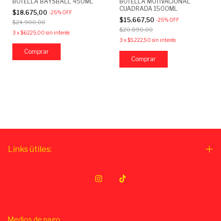
BOTELLA BAYSBALL 450ML
BOTELLA MOTIVACIONAL
CUADRADA 1500ML
$18.675,00
-
25
%
OFF
$15.667,50
-
25
%
OFF
$24.900,00
$20.890,00
3
x
$6.225,00
sin interés
3
x
$5.222,50
sin interés
Comprar
Links útiles:
Medios de pago