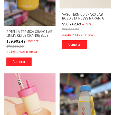
VASO TERMICO CHAKO LAB
BOBO STAINLESS NARANJA
$56.242,49
-
25
%
OFF
$74.989,99
BOTELLA TERMICA CHAKO LAB
3
x
$18.747,50
sin interés
LINLIN KETLE ORANGE BLUE
$59.992,49
-
25
%
OFF
$79.989,99
3
x
$19.997,50
sin interés