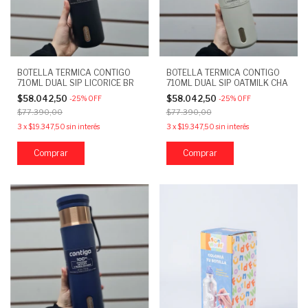
BOTELLA TERMICA CONTIGO
BOTELLA TERMICA CONTIGO
710ML DUAL SIP LICORICE BR
710ML DUAL SIP OATMILK CHA
$58.042,50
$58.042,50
-
25
%
OFF
-
25
%
OFF
$77.390,00
$77.390,00
3
x
$19.347,50
sin interés
3
x
$19.347,50
sin interés