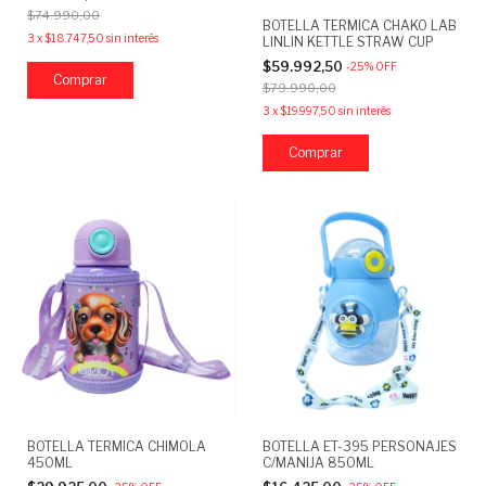
$74.990,00
BOTELLA TERMICA CHAKO LAB
3
x
$18.747,50
sin interés
LINLIN KETTLE STRAW CUP
$59.992,50
-
25
%
OFF
$79.990,00
3
x
$19.997,50
sin interés
BOTELLA TERMICA CHIMOLA
BOTELLA ET-395 PERSONAJES
450ML
C/MANIJA 850ML