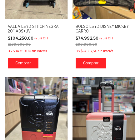
VALIJA LSYD STITCH NEGRA
BOLSO LSYD DISNEY MICKEY
20'' ABS+UV
CARRO
$104.250,00
$74.992,50
-
25
%
OFF
-
25
%
OFF
$139.000,00
$99.990,00
3
x
$34.750,00
sin interés
3
x
$24.997,50
sin interés