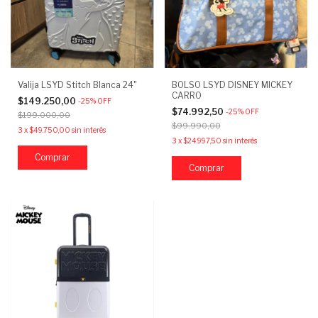
Valija LSYD Stitch Blanca 24"
BOLSO LSYD DISNEY MICKEY
CARRO
$149.250,00
-
25
%
OFF
$74.992,50
-
25
%
OFF
$199.000,00
$99.990,00
3
x
$49.750,00
sin interés
3
x
$24.997,50
sin interés