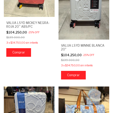
VALIJA LSYD MICKEY NEGRA-
ROJA 20'' ABS/PC
$104.250,00
-
25
%
OFF
$139.000,00
3
x
$34.750,00
sin interés
VALIJA LSYD MINNIE BLANCA
20"
$104.250,00
-
25
%
OFF
$139.000,00
3
x
$34.750,00
sin interés