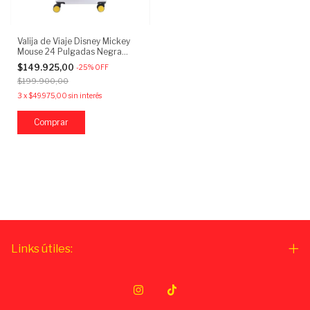
Valija de Viaje Disney Mickey
Mouse 24 Pulgadas Negra
Rígida con Ruedas
$149.925,00
-
25
%
OFF
$199.900,00
3
x
$49.975,00
sin interés
Links útiles: