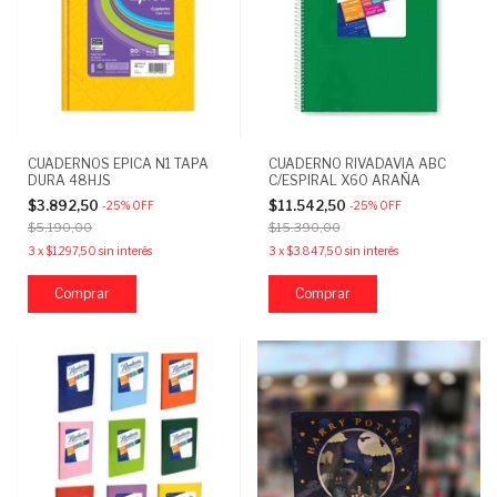
CUADERNOS EPICA N1 TAPA
CUADERNO RIVADAVIA ABC
DURA 48HJS
C/ESPIRAL X60 ARAÑA
$3.892,50
$11.542,50
-
25
%
OFF
-
25
%
OFF
$5.190,00
$15.390,00
3
x
$1.297,50
sin interés
3
x
$3.847,50
sin interés
Comprar
Comprar