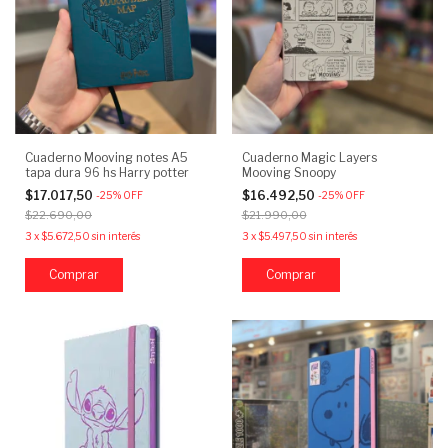
Cuaderno Mooving notes A5
Cuaderno Magic Layers
tapa dura 96 hs Harry potter
Mooving Snoopy
$17.017,50
$16.492,50
-
25
%
OFF
-
25
%
OFF
$22.690,00
$21.990,00
3
x
$5.672,50
sin interés
3
x
$5.497,50
sin interés