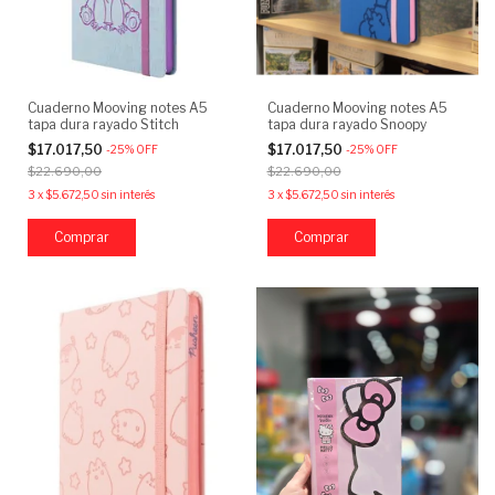
Cuaderno Mooving notes A5
Cuaderno Mooving notes A5
tapa dura rayado Stitch
tapa dura rayado Snoopy
$17.017,50
$17.017,50
-
25
%
OFF
-
25
%
OFF
$22.690,00
$22.690,00
3
x
$5.672,50
sin interés
3
x
$5.672,50
sin interés