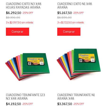
CUADERNO EXITO N3 X48
CUADERNO EXITO N1 X48
HOJAS RAYADAS ARAÑA
ARAÑA
$6.292,50
$5.167,50
-
25
%
OFF
-
25
%
OFF
$8.390,00
$6.890,00
3
x
$2.097,50
sin interés
3
x
$1.722,50
sin interés
Comprar
Comprar
CUADERNO TRIUNFANTE 123
CUADERNO TRIUNFANTE N1
N3 X48 ARAÑA
ARAÑA X48
$4.192,50
$3.367,50
-
25
%
OFF
-
25
%
OFF