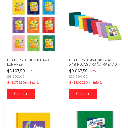
CUADERNO EXITO N1 X48
CUADERNO RIVADAVIA ABC
LUNARES
X48 HOJAS ARAÑA RAYADO
$5.167,50
$9.067,50
-
25
%
OFF
-
25
%
OFF
$6.890,00
$12.090,00
3
x
$1.722,50
sin interés
3
x
$3.022,50
sin interés
Comprar
Comprar