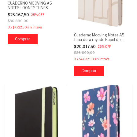
CUADERNO MOOVING A5
NOTES LOONEY TUNES
$23.167,50
-
25
%
OFF
$30.890,00
3
x
$7.722,50
sin interés
Cuaderno Mooving Notes A5
tapa dura rayado Papel de
Piedra
$20.017,50
-
25
%
OFF
$26.690,00
3
x
$6.672,50
sin interés