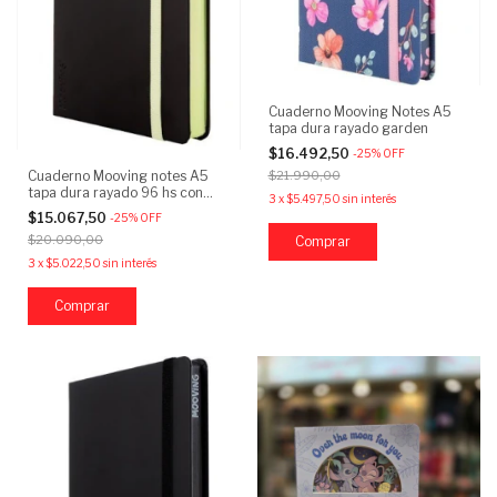
Cuaderno Mooving Notes A5
tapa dura rayado garden
$16.492,50
-
25
%
OFF
Cuaderno Mooving notes A5
$21.990,00
tapa dura rayado 96 hs con
3
x
$5.497,50
sin interés
elástico
$15.067,50
-
25
%
OFF
$20.090,00
3
x
$5.022,50
sin interés