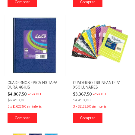
Comprar
Comprar
CUADERNOS EPICA N3 TAPA
CUADERNO TRIUNFANTE N1
DURA 48HJS
X50 LUNARES
$4.867,50
$3.367,50
-
25
%
OFF
-
25
%
OFF
$6.490,00
$4.490,00
3
x
$1.622,50
sin interés
3
x
$1.122,50
sin interés
Comprar
Comprar