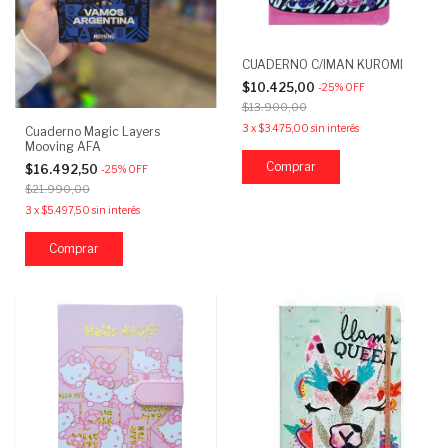
CUADERNO C/IMAN KUROMI
$10.425,00
-
25
%
OFF
$13.900,00
3
x
$3.475,00
sin interés
Cuaderno Magic Layers
Mooving AFA
Comprar
$16.492,50
-
25
%
OFF
$21.990,00
3
x
$5.497,50
sin interés