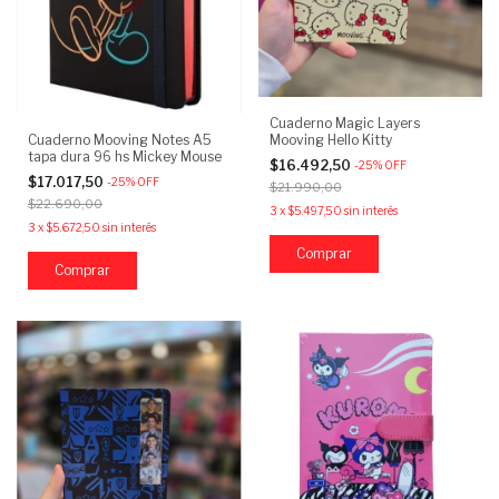
Cuaderno Magic Layers
Cuaderno Mooving Notes A5
Mooving Hello Kitty
tapa dura 96 hs Mickey Mouse
$16.492,50
-
25
%
OFF
$17.017,50
-
25
%
OFF
$21.990,00
$22.690,00
3
x
$5.497,50
sin interés
3
x
$5.672,50
sin interés