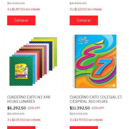
$5.590,00
$4.490,00
3
x
$1.397,50
sin interés
3
x
$1.122,50
sin interés
Comprar
Comprar
CUADERNO EXITO N3 X48
CUADERNO EXITO COLEGIAL E7
HOJAS LUNARES
C/ESPIRAL X60 HOJAS
$6.292,50
$11.392,50
-
25
%
OFF
-
25
%
OFF
$8.390,00
$15.190,00
3
x
$2.097,50
sin interés
3
x
$3.797,50
sin interés