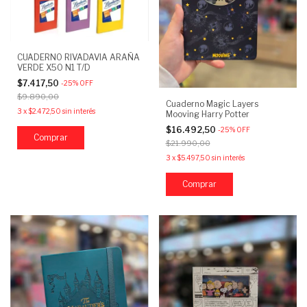
CUADERNO RIVADAVIA ARAÑA
VERDE X50 N1 T/D
$7.417,50
-
25
%
OFF
$9.890,00
Cuaderno Magic Layers
3
x
$2.472,50
sin interés
Mooving Harry Potter
$16.492,50
-
25
%
OFF
Comprar
$21.990,00
3
x
$5.497,50
sin interés