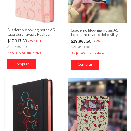
Cuaderno Mooving notes A5
Cuaderno Mooving notes A5
tapa dura rayado Pusheen
tapa dura rayado Hello Kitty
$17.017,50
-
25
%
OFF
$19.867,50
-
25
%
OFF
$22.690,00
$26.490,00
3
x
$5.672,50
sin interés
3
x
$6.622,50
sin interés