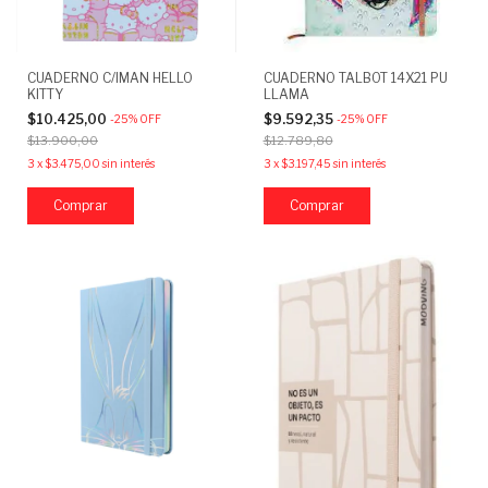
CUADERNO C/IMAN HELLO
CUADERNO TALBOT 14X21 PU
KITTY
LLAMA
$10.425,00
$9.592,35
-
25
%
OFF
-
25
%
OFF
$13.900,00
$12.789,80
3
x
$3.475,00
sin interés
3
x
$3.197,45
sin interés
Comprar