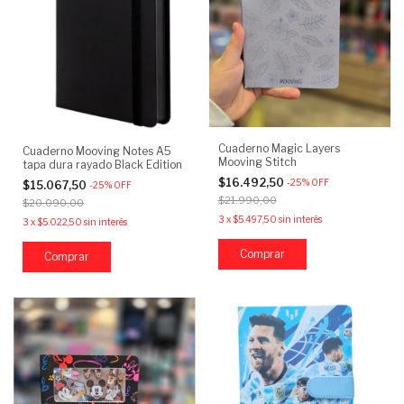
Cuaderno Magic Layers
Cuaderno Mooving Notes A5
Mooving Stitch
tapa dura rayado Black Edition
$16.492,50
-
25
%
OFF
$15.067,50
-
25
%
OFF
$21.990,00
$20.090,00
3
x
$5.497,50
sin interés
3
x
$5.022,50
sin interés