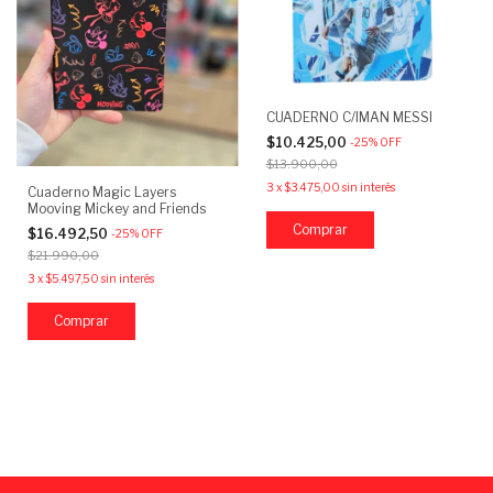
CUADERNO C/IMAN MESSI
$10.425,00
-
25
%
OFF
$13.900,00
3
x
$3.475,00
sin interés
Cuaderno Magic Layers
Mooving Mickey and Friends
Comprar
$16.492,50
-
25
%
OFF
$21.990,00
3
x
$5.497,50
sin interés