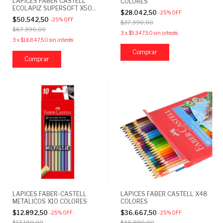
LAPICES FABER CASTELL
COLORES
ECOLAPIZ SUPERSOFT X50
$28.042,50
-
25
%
OFF
COLORES
$50.542,50
-
25
%
OFF
$37.390,00
$67.390,00
3
x
$9.347,50
sin interés
3
x
$16.847,50
sin interés
LAPICES FABER-CASTELL
LAPICES FABER CASTELL X48
METALICOS X10 COLORES
COLORES
$12.892,50
$36.667,50
-
25
%
OFF
-
25
%
OFF
$17.190,00
$48.890,00