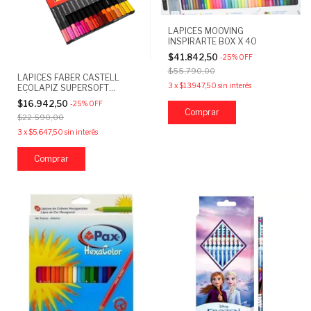
LAPICES MOOVING
INSPIRARTE BOX X 40
$41.842,50
-
25
%
OFF
$55.790,00
LAPICES FABER CASTELL
3
x
$13.947,50
sin interés
ECOLAPIZ SUPERSOFT
CÁLIDOS X15
$16.942,50
-
25
%
OFF
$22.590,00
3
x
$5.647,50
sin interés