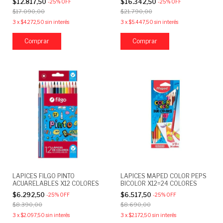
$12.817,50
$16.342,50
-
25
%
OFF
-
25
%
OFF
$17.090,00
$21.790,00
3
x
$4.272,50
sin interés
3
x
$5.447,50
sin interés
LAPICES FILGO PINTO
LAPICES MAPED COLOR PEPS
ACUARELABLES X12 COLORES
BICOLOR X12=24 COLORES
$6.292,50
$6.517,50
-
25
%
OFF
-
25
%
OFF
$8.390,00
$8.690,00
3
x
$2.097,50
sin interés
3
x
$2.172,50
sin interés