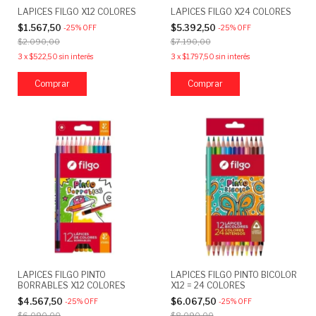
LAPICES FILGO X12 COLORES
LAPICES FILGO X24 COLORES
$1.567,50
$5.392,50
-
25
%
OFF
-
25
%
OFF
$2.090,00
$7.190,00
3
x
$522,50
sin interés
3
x
$1.797,50
sin interés
LAPICES FILGO PINTO
LAPICES FILGO PINTO BICOLOR
BORRABLES X12 COLORES
X12 = 24 COLORES
$4.567,50
$6.067,50
-
25
%
OFF
-
25
%
OFF
$6.090,00
$8.090,00