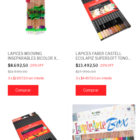
LAPICES MOOVING
LAPICES FABER CASTELL
INSEPARABLES BICOLOR X
ECOLAPIZ SUPERSOFT TONOS
12=24 COLORES
PIEL X12
$8.692,50
$13.492,50
-
25
%
OFF
-
25
%
OFF
$11.590,00
$17.990,00
3
x
$2.897,50
sin interés
3
x
$4.497,50
sin interés