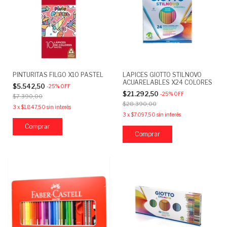
PINTURITAS FILGO X10 PASTEL
LAPICES GIOTTO STILNOVO
ACUARELABLES X24 COLORES
$5.542,50
-
25
%
OFF
$21.292,50
-
25
%
OFF
$7.390,00
$28.390,00
3
x
$1.847,50
sin interés
3
x
$7.097,50
sin interés