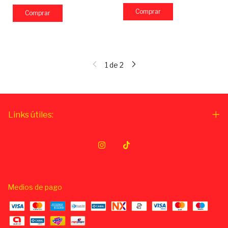
1
de
2
Links útiles:
Medios de pago