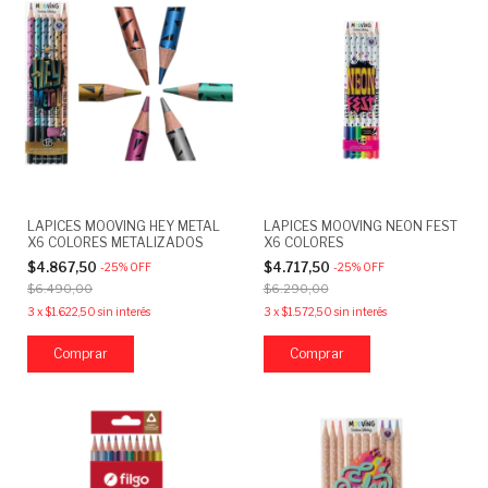
LAPICES MOOVING HEY METAL
LAPICES MOOVING NEON FEST
X6 COLORES METALIZADOS
X6 COLORES
$4.867,50
$4.717,50
-
25
%
OFF
-
25
%
OFF
$6.490,00
$6.290,00
3
x
$1.622,50
sin interés
3
x
$1.572,50
sin interés