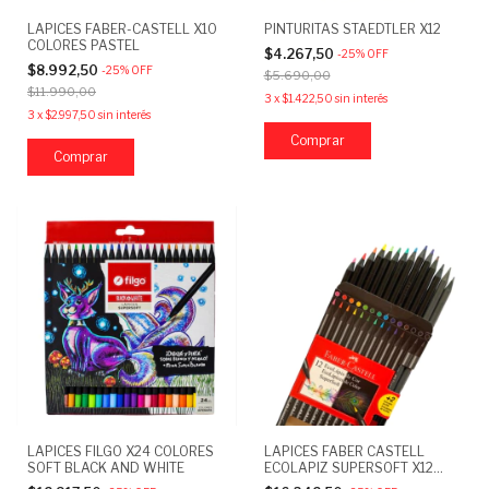
LAPICES FABER-CASTELL X10
PINTURITAS STAEDTLER X12
COLORES PASTEL
$4.267,50
-
25
%
OFF
$8.992,50
-
25
%
OFF
$5.690,00
$11.990,00
3
x
$1.422,50
sin interés
3
x
$2.997,50
sin interés
LAPICES FILGO X24 COLORES
LAPICES FABER CASTELL
SOFT BLACK AND WHITE
ECOLAPIZ SUPERSOFT X12
COLORES