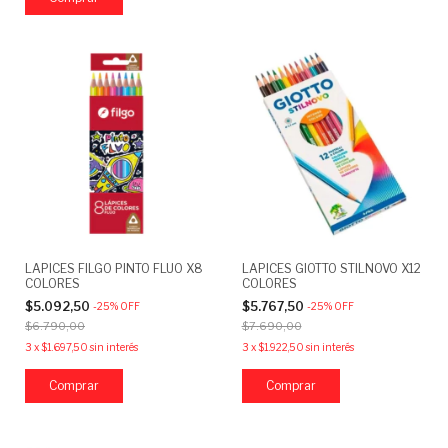
LAPICES FILGO PINTO FLUO X8
LAPICES GIOTTO STILNOVO X12
COLORES
COLORES
$5.092,50
$5.767,50
-
25
%
OFF
-
25
%
OFF
$6.790,00
$7.690,00
3
x
$1.697,50
sin interés
3
x
$1.922,50
sin interés