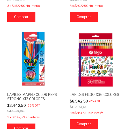
3
x
$1.522,50
sin interés
3
x
$2.022,50
sin interés
LAPICES MAPED COLOR PEPS
LAPICES FILGO X36 COLORES
STRONG X12 COLORES
$8.542,50
-
25
%
OFF
$3.442,50
-
25
%
OFF
$11.390,00
$4.590,00
3
x
$2.847,50
sin interés
3
x
$1.147,50
sin interés