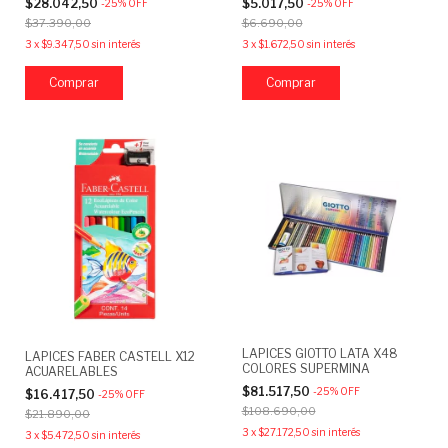
$28.042,50
$5.017,50
-
25
%
OFF
-
25
%
OFF
$37.390,00
$6.690,00
3
x
$9.347,50
sin interés
3
x
$1.672,50
sin interés
LAPICES GIOTTO LATA X48
LAPICES FABER CASTELL X12
COLORES SUPERMINA
ACUARELABLES
$81.517,50
-
25
%
OFF
$16.417,50
-
25
%
OFF
$108.690,00
$21.890,00
3
x
$27.172,50
sin interés
3
x
$5.472,50
sin interés