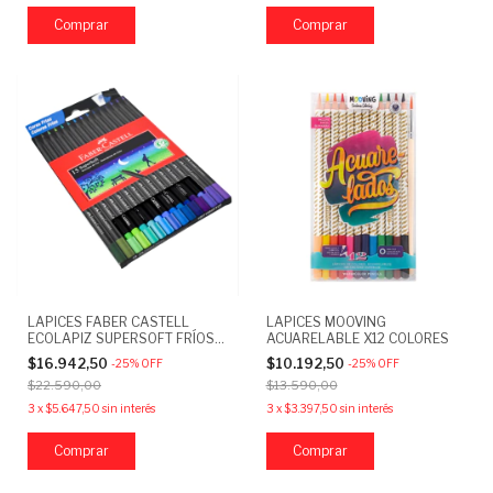
LAPICES FABER CASTELL
LAPICES MOOVING
ECOLAPIZ SUPERSOFT FRÍOS
ACUARELABLE X12 COLORES
X15
$16.942,50
$10.192,50
-
25
%
OFF
-
25
%
OFF
$22.590,00
$13.590,00
3
x
$5.647,50
sin interés
3
x
$3.397,50
sin interés