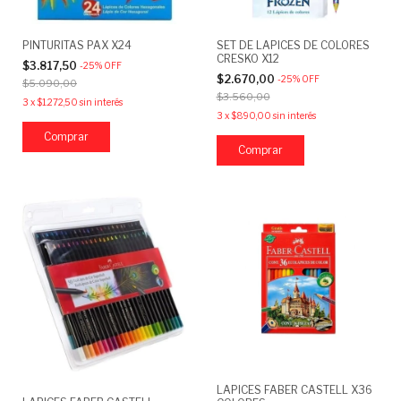
PINTURITAS PAX X24
SET DE LAPICES DE COLORES
CRESKO X12
$3.817,50
-
25
%
OFF
$2.670,00
-
25
%
OFF
$5.090,00
$3.560,00
3
x
$1.272,50
sin interés
3
x
$890,00
sin interés
Comprar
LAPICES FABER CASTELL X36