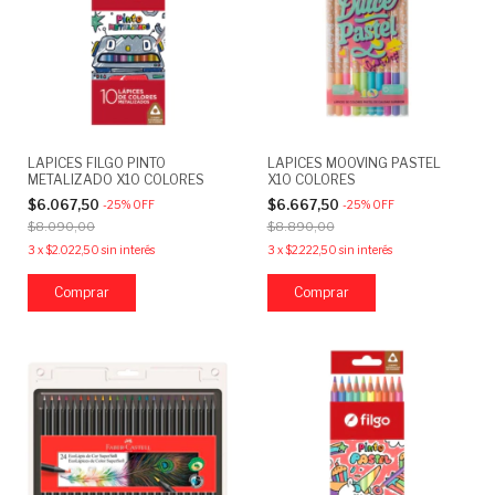
LAPICES FILGO PINTO
LAPICES MOOVING PASTEL
METALIZADO X10 COLORES
X10 COLORES
$6.067,50
$6.667,50
-
25
%
OFF
-
25
%
OFF
$8.090,00
$8.890,00
3
x
$2.022,50
sin interés
3
x
$2.222,50
sin interés