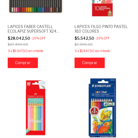
LAPICES FABER CASTELL
LAPICES FILGO PINTO PASTEL
ECOLAPIZ SUPERSOFT X24
X10 COLORES
COLORES
$28.042,50
$5.542,50
-
25
%
OFF
-
25
%
OFF
$37.390,00
$7.390,00
3
x
$9.347,50
sin interés
3
x
$1.847,50
sin interés