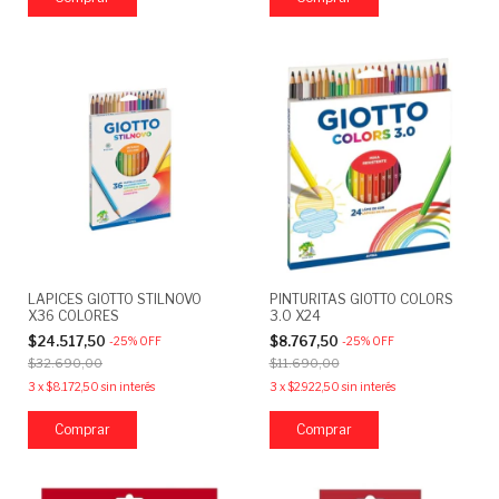
LAPICES GIOTTO STILNOVO
PINTURITAS GIOTTO COLORS
X36 COLORES
3.0 X24
$24.517,50
$8.767,50
-
25
%
OFF
-
25
%
OFF
$32.690,00
$11.690,00
3
x
$8.172,50
sin interés
3
x
$2.922,50
sin interés