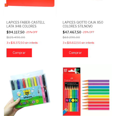
LAPICES FABER-CASTELL
LAPICES GIOTTO CAJA X50
LATA X48 COLORES
COLORES STILNOVO
$94.117,50
$47.467,50
-
25
%
OFF
-
25
%
OFF
$125.490,00
$63.290,00
3
x
$31.372,50
sin interés
3
x
$15.822,50
sin interés