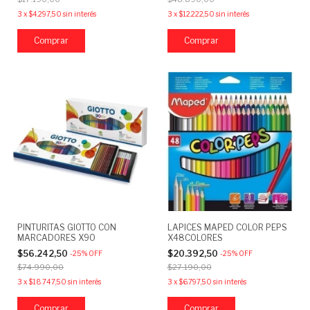
3
x
$4.297,50
sin interés
3
x
$12.222,50
sin interés
PINTURITAS GIOTTO CON
LAPICES MAPED COLOR PEPS
MARCADORES X90
X48COLORES
$56.242,50
$20.392,50
-
25
%
OFF
-
25
%
OFF
$74.990,00
$27.190,00
3
x
$18.747,50
sin interés
3
x
$6.797,50
sin interés