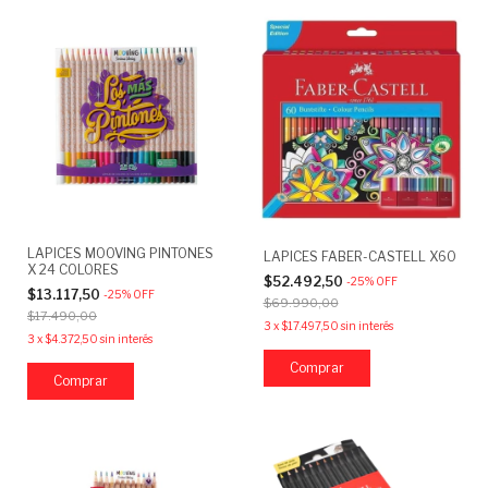
LAPICES MOOVING PINTONES
LAPICES FABER-CASTELL X60
X 24 COLORES
$52.492,50
-
25
%
OFF
$13.117,50
-
25
%
OFF
$69.990,00
$17.490,00
3
x
$17.497,50
sin interés
3
x
$4.372,50
sin interés