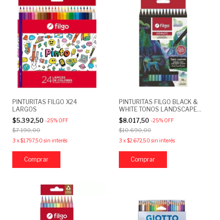
PINTURITAS FILGO X24
PINTURITAS FILGO BLACK &
LARGOS
WHITE TONOS LANDSCAPE
X15
$5.392,50
$8.017,50
-
25
%
OFF
-
25
%
OFF
$7.190,00
$10.690,00
3
x
$1.797,50
sin interés
3
x
$2.672,50
sin interés