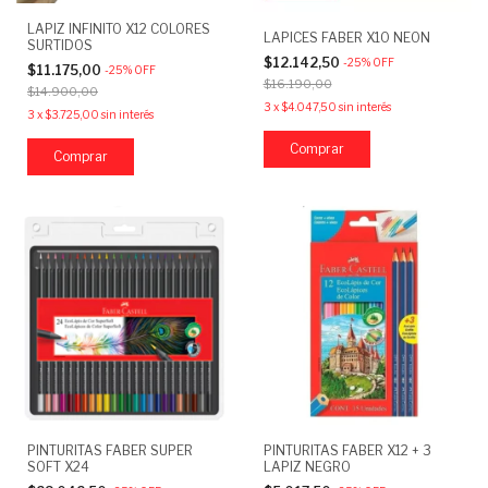
LAPIZ INFINITO X12 COLORES
LAPICES FABER X10 NEON
SURTIDOS
$12.142,50
-
25
%
OFF
$11.175,00
-
25
%
OFF
$16.190,00
$14.900,00
3
x
$4.047,50
sin interés
3
x
$3.725,00
sin interés
PINTURITAS FABER SUPER
PINTURITAS FABER X12 + 3
SOFT X24
LAPIZ NEGRO