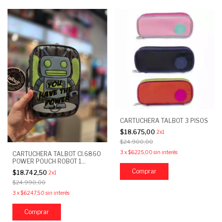
CARTUCHERA TALBOT 3 PISOS
$18.675,00
2x1
$24.900,00
3
x
$6.225,00
sin interés
CARTUCHERA TALBOT CI.6860
POWER POUCH ROBOT 1
CIERRE
Comprar
$18.742,50
2x1
$24.990,00
3
x
$6.247,50
sin interés