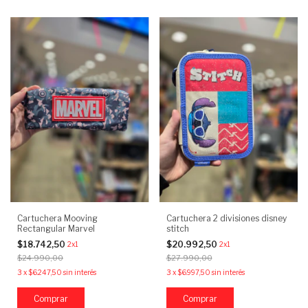
Cartuchera Mooving
Cartuchera 2 divisiones disney
Rectangular Marvel
stitch
$18.742,50
$20.992,50
2x1
2x1
$24.990,00
$27.990,00
3
x
$6.247,50
sin interés
3
x
$6.997,50
sin interés