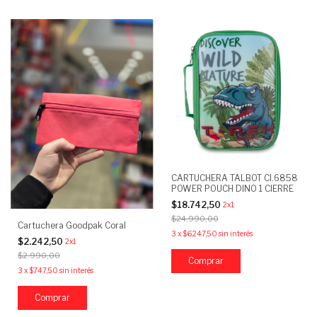
CARTUCHERA TALBOT CI.6858
POWER POUCH DINO 1 CIERRE
$18.742,50
2x1
$24.990,00
Cartuchera Goodpak Coral
3
x
$6.247,50
sin interés
$2.242,50
2x1
$2.990,00
3
x
$747,50
sin interés