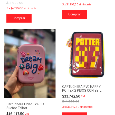
$18.900,00
3
x
$4.997,50
sin interés
3
x
$4.725,00
sin interés
Comprar
Comprar
CARTUCHERA PVC HARRY
POTTER 2 PISOS CON SET
ESCOLAR CRESKO
$33.742,50
2x1
$44.990,00
Cartuchera 1 Piso EVA 3D
3
x
$11.247,50
sin interés
Sueños Talbot
$16.417,50
2x1