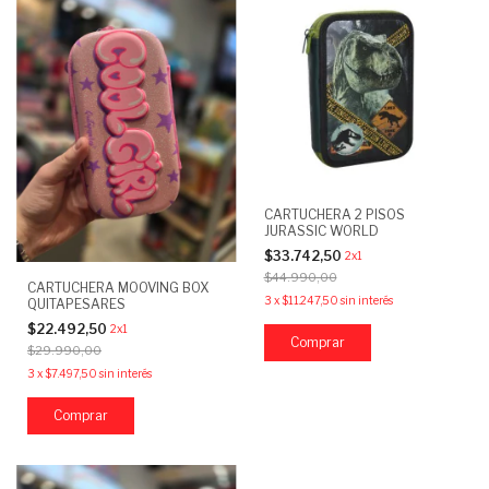
CARTUCHERA 2 PISOS
JURASSIC WORLD
$33.742,50
2x1
$44.990,00
CARTUCHERA MOOVING BOX
3
x
$11.247,50
sin interés
QUITAPESARES
$22.492,50
2x1
$29.990,00
3
x
$7.497,50
sin interés