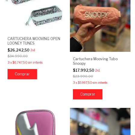
CARTUCHERA MOOVING OPEN
LOONEY TUNES
$26.242,50
2x1
$34.990,00
Cartuchera Mooving Tubo
3
x
$8.747,50
sin interés
Snoopy
$17.992,50
2x1
$23.990,00
3
x
$5.997,50
sin interés