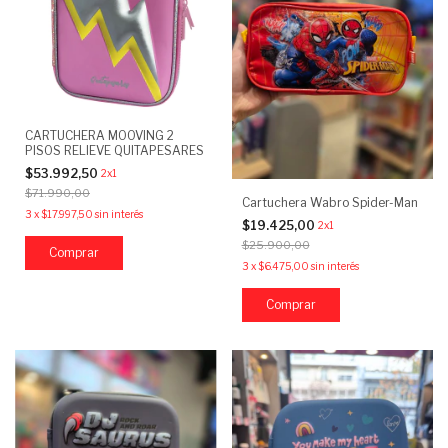
CARTUCHERA MOOVING 2
PISOS RELIEVE QUITAPESARES
$53.992,50
2x1
$71.990,00
Cartuchera Wabro Spider-Man
3
x
$17.997,50
sin interés
$19.425,00
2x1
$25.900,00
3
x
$6.475,00
sin interés