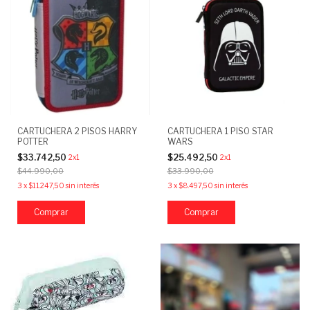
CARTUCHERA 2 PISOS HARRY
CARTUCHERA 1 PISO STAR
POTTER
WARS
$33.742,50
$25.492,50
2x1
2x1
$44.990,00
$33.990,00
3
x
$11.247,50
sin interés
3
x
$8.497,50
sin interés