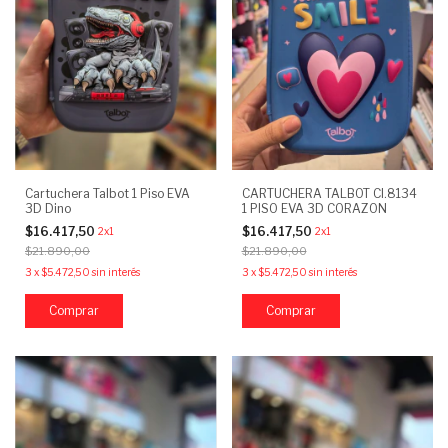
Cartuchera Talbot 1 Piso EVA
CARTUCHERA TALBOT CI.8134
3D Dino
1 PISO EVA 3D CORAZON
$16.417,50
$16.417,50
2x1
2x1
$21.890,00
$21.890,00
3
x
$5.472,50
sin interés
3
x
$5.472,50
sin interés