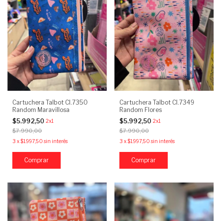
Cartuchera Talbot CI.7350
Cartuchera Talbot CI.7349
Random Maravillosa
Random Flores
$5.992,50
$5.992,50
2x1
2x1
$7.990,00
$7.990,00
3
x
$1.997,50
sin interés
3
x
$1.997,50
sin interés