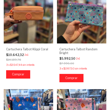
Cartuchera Talbot Klippi Coral
Cartuchera Talbot Random
Bright
$10.642,32
2x1
$5.992,50
2x1
$14.189,76
$7.990,00
3
x
$3.547,44
sin interés
3
x
$1.997,50
sin interés