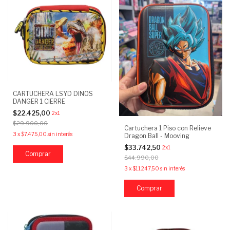
CARTUCHERA LSYD DINOS
DANGER 1 CIERRE
$22.425,00
2x1
$29.900,00
Cartuchera 1 Piso con Relieve
3
x
$7.475,00
sin interés
Dragon Ball - Mooving
$33.742,50
2x1
Comprar
$44.990,00
3
x
$11.247,50
sin interés