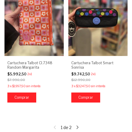
Cartuchera Talbot CI.7348
Cartuchera Talbot Smart
Random Margarita
Sonrisa
$5.992,50
$9.742,50
2x1
2x1
$7.990,00
$12.990,00
3
x
$1.997,50
sin interés
3
x
$3.247,50
sin interés
1
de
2