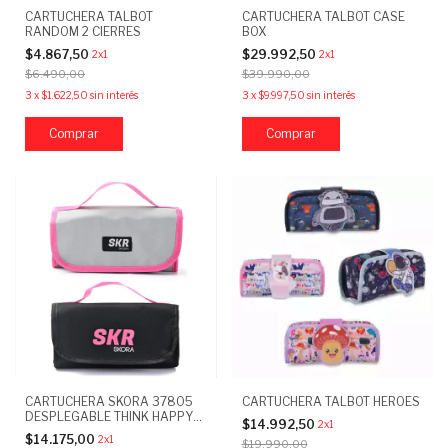
CARTUCHERA TALBOT
CARTUCHERA TALBOT CASE
RANDOM 2 CIERRES
BOX
$4.867,50
$29.992,50
2x1
2x1
$6.490,00
$39.990,00
3
x
$1.622,50
sin interés
3
x
$9.997,50
sin interés
Comprar
Comprar
CARTUCHERA SKORA 37805
CARTUCHERA TALBOT HEROES
DESPLEGABLE THINK HAPPY
$14.992,50
2x1
CROMAT
$14.175,00
2x1
$19.990,00