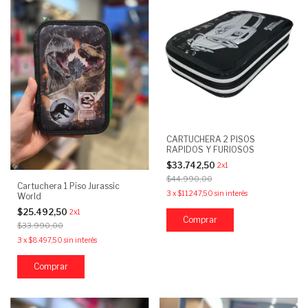
CARTUCHERA 2 PISOS
RAPIDOS Y FURIOSOS
$33.742,50
2x1
$44.990,00
Cartuchera 1 Piso Jurassic
3
x
$11.247,50
sin interés
World
$25.492,50
2x1
$33.990,00
3
x
$8.497,50
sin interés