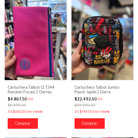
Cartuchera Talbot CI.7344
Cartuchera Talbot Jumbo
Random Fucsia 2 Cierres
Pouch Japón 1 Cierre
$4.867,50
$22.492,50
2x1
2x1
$6.490,00
$29.990,00
3
x
$1.622,50
sin interés
3
x
$7.497,50
sin interés