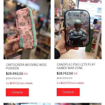
CANOPLA 1 PISO LETS PLAY
CARTUCHERA MOOVING WIDE
GAMER WAR ZONE
PUSHEEN
$18.742,50
$29.992,50
2x1
2x1
$24.990,00
$39.990,00
3
x
$6.247,50
sin interés
3
x
$9.997,50
sin interés