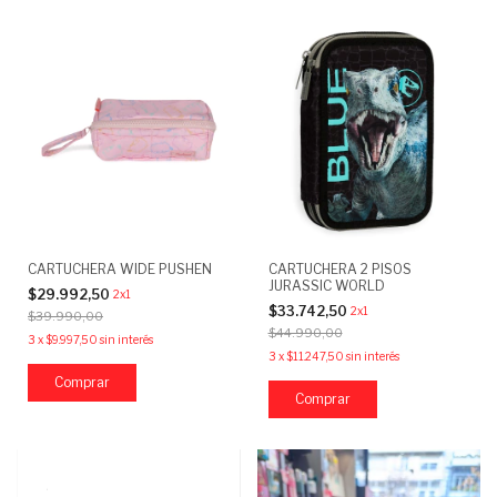
CARTUCHERA WIDE PUSHEN
CARTUCHERA 2 PISOS
JURASSIC WORLD
$29.992,50
2x1
$33.742,50
2x1
$39.990,00
$44.990,00
3
x
$9.997,50
sin interés
3
x
$11.247,50
sin interés