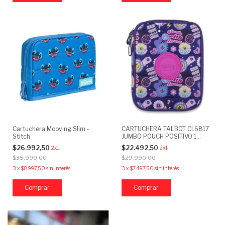
Cartuchera Mooving Slim -
CARTUCHERA TALBOT CI.6817
Stitch
JUMBO POUCH POSITIVO 1
CIERRE
$26.992,50
$22.492,50
2x1
2x1
$35.990,00
$29.990,00
3
x
$8.997,50
sin interés
3
x
$7.497,50
sin interés