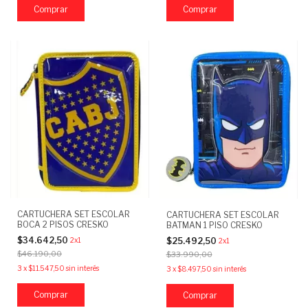
CARTUCHERA SET ESCOLAR
CARTUCHERA SET ESCOLAR
BOCA 2 PISOS CRESKO
BATMAN 1 PISO CRESKO
$34.642,50
$25.492,50
2x1
2x1
$46.190,00
$33.990,00
3
x
$11.547,50
sin interés
3
x
$8.497,50
sin interés