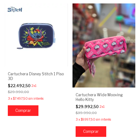
Cartuchera Disney Stitch 1 Piso
3D
$22.492,50
2x1
$29.990,00
Cartuchera Wide Mooving
3
x
$7.497,50
sin interés
Hello Kitty
$29.992,50
2x1
$39.990,00
3
x
$9.997,50
sin interés