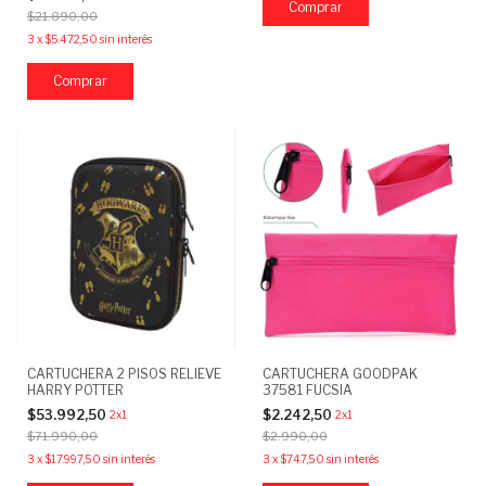
$21.890,00
3
x
$5.472,50
sin interés
CARTUCHERA 2 PISOS RELIEVE
CARTUCHERA GOODPAK
HARRY POTTER
37581 FUCSIA
$53.992,50
$2.242,50
2x1
2x1
$71.990,00
$2.990,00
3
x
$17.997,50
sin interés
3
x
$747,50
sin interés