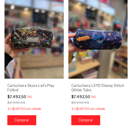
Cartuchera Skora Let's Play
Cartuchera LSYD Disney Stitch
Fútbol
Glitter Tubo
$7.492,50
$7.492,50
2x1
2x1
$9.990,00
$9.990,00
3
x
$2.497,50
sin interés
3
x
$2.497,50
sin interés