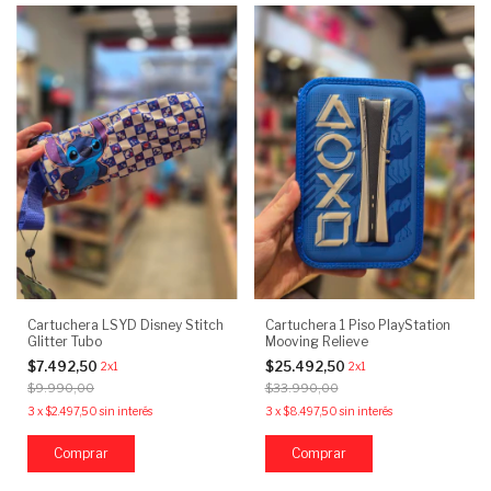
Cartuchera LSYD Disney Stitch
Cartuchera 1 Piso PlayStation
Glitter Tubo
Mooving Relieve
$7.492,50
$25.492,50
2x1
2x1
$9.990,00
$33.990,00
3
x
$2.497,50
sin interés
3
x
$8.497,50
sin interés