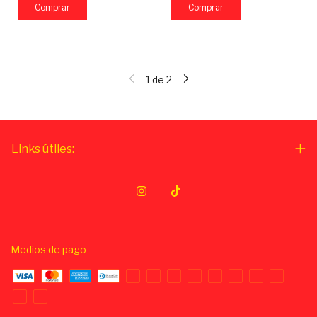
1
de
2
Links útiles:
Medios de pago