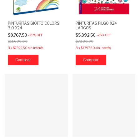
PINTURITAS GIOTTO COLORS
PINTURITAS FILGO X24
3.0 X24
LARGOS
$8.767,50
$5.392,50
-
25
%
OFF
-
25
%
OFF
$11.690,00
$7.190,00
3
x
$2.922,50
sin interés
3
x
$1.797,50
sin interés