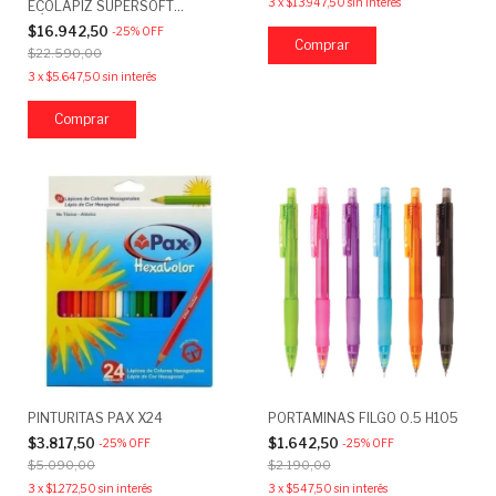
3
x
$13.947,50
sin interés
ECOLAPIZ SUPERSOFT
CÁLIDOS X15
$16.942,50
-
25
%
OFF
$22.590,00
3
x
$5.647,50
sin interés
PINTURITAS PAX X24
PORTAMINAS FILGO 0.5 H105
$3.817,50
$1.642,50
-
25
%
OFF
-
25
%
OFF
$5.090,00
$2.190,00
3
x
$1.272,50
sin interés
3
x
$547,50
sin interés