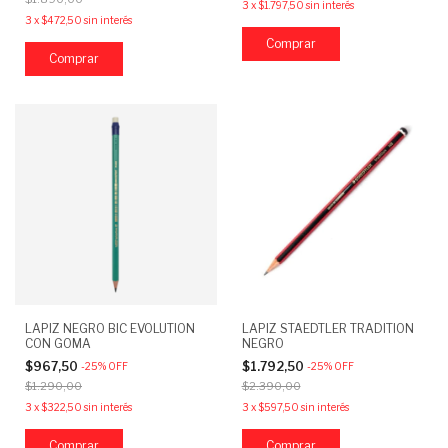
3
x
$1.797,50
sin interés
3
x
$472,50
sin interés
LAPIZ NEGRO BIC EVOLUTION
LAPIZ STAEDTLER TRADITION
CON GOMA
NEGRO
$967,50
$1.792,50
-
25
%
OFF
-
25
%
OFF
$1.290,00
$2.390,00
3
x
$322,50
sin interés
3
x
$597,50
sin interés
Comprar