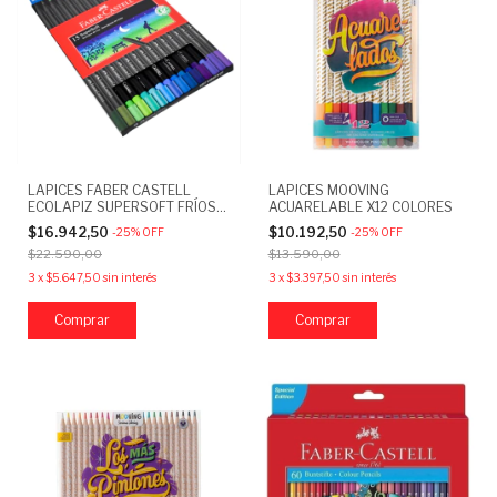
LAPICES FABER CASTELL
LAPICES MOOVING
ECOLAPIZ SUPERSOFT FRÍOS
ACUARELABLE X12 COLORES
X15
$16.942,50
$10.192,50
-
25
%
OFF
-
25
%
OFF
$22.590,00
$13.590,00
3
x
$5.647,50
sin interés
3
x
$3.397,50
sin interés