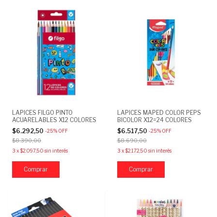
LAPICES FILGO PINTO
LAPICES MAPED COLOR PEPS
ACUARELABLES X12 COLORES
BICOLOR X12=24 COLORES
$6.292,50
$6.517,50
-
25
%
OFF
-
25
%
OFF
$8.390,00
$8.690,00
3
x
$2.097,50
sin interés
3
x
$2.172,50
sin interés