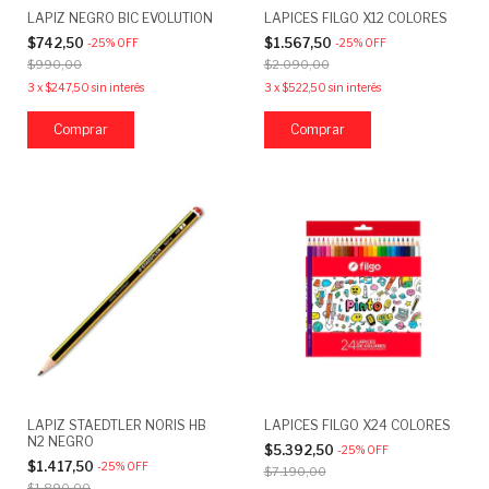
LAPIZ NEGRO BIC EVOLUTION
LAPICES FILGO X12 COLORES
$742,50
$1.567,50
-
25
%
OFF
-
25
%
OFF
$990,00
$2.090,00
3
x
$247,50
sin interés
3
x
$522,50
sin interés
LAPIZ STAEDTLER NORIS HB
LAPICES FILGO X24 COLORES
N2 NEGRO
$5.392,50
-
25
%
OFF
$1.417,50
-
25
%
OFF
$7.190,00
$1.890,00