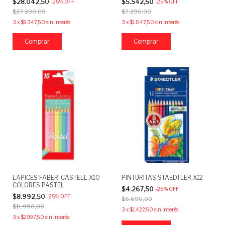
$28.042,50
$5.542,50
-
25
%
OFF
-
25
%
OFF
$37.390,00
$7.390,00
3
x
$9.347,50
sin interés
3
x
$1.847,50
sin interés
LAPICES FABER-CASTELL X10
PINTURITAS STAEDTLER X12
COLORES PASTEL
$4.267,50
-
25
%
OFF
$8.992,50
-
25
%
OFF
$5.690,00
$11.990,00
3
x
$1.422,50
sin interés
3
x
$2.997,50
sin interés