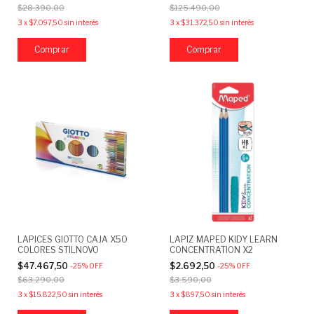
$28.390,00
$125.490,00
3
x
$7.097,50
sin interés
3
x
$31.372,50
sin interés
LAPICES GIOTTO CAJA X50
LAPIZ MAPED KIDY LEARN
COLORES STILNOVO
CONCENTRATION X2
$47.467,50
$2.692,50
-
25
%
OFF
-
25
%
OFF
$63.290,00
$3.590,00
3
x
$15.822,50
sin interés
3
x
$897,50
sin interés