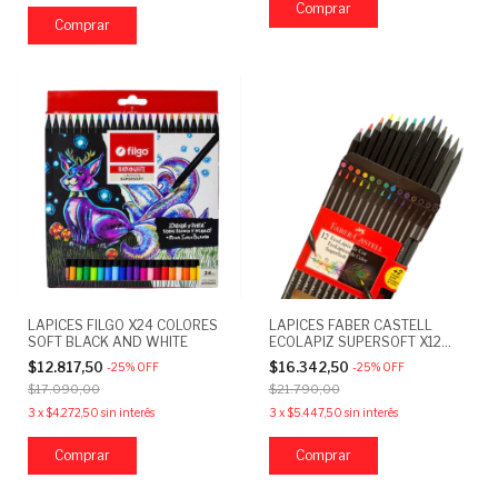
LAPICES FILGO X24 COLORES
LAPICES FABER CASTELL
SOFT BLACK AND WHITE
ECOLAPIZ SUPERSOFT X12
COLORES
$12.817,50
$16.342,50
-
25
%
OFF
-
25
%
OFF
$17.090,00
$21.790,00
3
x
$4.272,50
sin interés
3
x
$5.447,50
sin interés