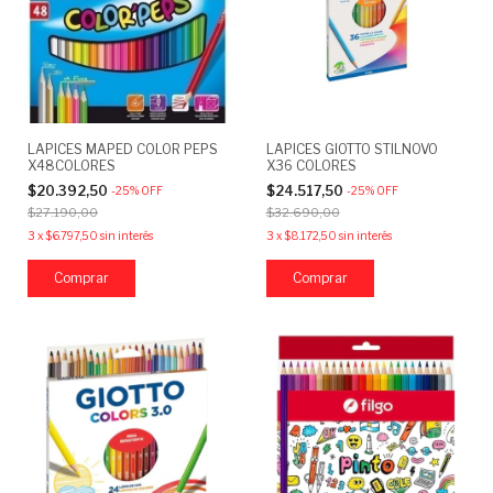
LAPICES MAPED COLOR PEPS
LAPICES GIOTTO STILNOVO
X48COLORES
X36 COLORES
$20.392,50
$24.517,50
-
25
%
OFF
-
25
%
OFF
$27.190,00
$32.690,00
3
x
$6.797,50
sin interés
3
x
$8.172,50
sin interés