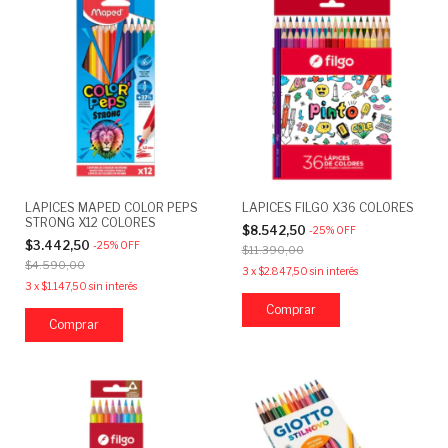
LAPICES MAPED COLOR PEPS
LAPICES FILGO X36 COLORES
STRONG X12 COLORES
$8.542,50
-
25
%
OFF
$3.442,50
-
25
%
OFF
$11.390,00
$4.590,00
3
x
$2.847,50
sin interés
3
x
$1.147,50
sin interés