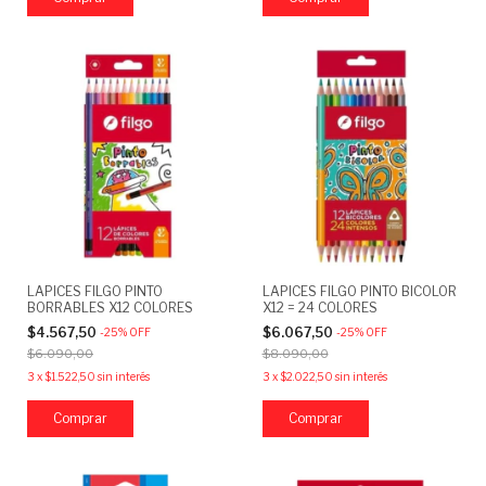
LAPICES FILGO PINTO
LAPICES FILGO PINTO BICOLOR
BORRABLES X12 COLORES
X12 = 24 COLORES
$4.567,50
$6.067,50
-
25
%
OFF
-
25
%
OFF
$6.090,00
$8.090,00
3
x
$1.522,50
sin interés
3
x
$2.022,50
sin interés