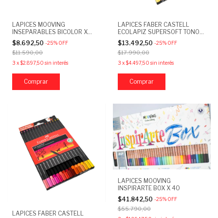
LAPICES MOOVING
LAPICES FABER CASTELL
INSEPARABLES BICOLOR X
ECOLAPIZ SUPERSOFT TONOS
12=24 COLORES
PIEL X12
$8.692,50
$13.492,50
-
25
%
OFF
-
25
%
OFF
$11.590,00
$17.990,00
3
x
$2.897,50
sin interés
3
x
$4.497,50
sin interés
LAPICES MOOVING
INSPIRARTE BOX X 40
$41.842,50
-
25
%
OFF
$55.790,00
LAPICES FABER CASTELL