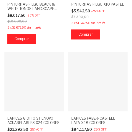
PINTURITAS FILGO BLACK &
PINTURITAS FILGO X10 PASTEL
WHITE TONOS LANDSCAPE
$5.542,50
-
25
%
OFF
X15
$8.017,50
-
25
%
OFF
$7.390,00
$10.690,00
3
x
$1.847,50
sin interés
3
x
$2.672,50
sin interés
LAPICES GIOTTO STILNOVO
LAPICES FABER-CASTELL
ACUARELABLES X24 COLORES
LATA X48 COLORES
$21.292,50
$94.117,50
-
25
%
OFF
-
25
%
OFF