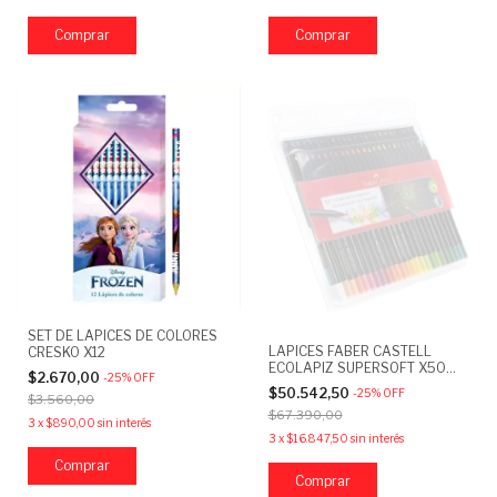
SET DE LAPICES DE COLORES
LAPICES FABER CASTELL
CRESKO X12
ECOLAPIZ SUPERSOFT X50
$2.670,00
-
25
%
OFF
COLORES
$50.542,50
-
25
%
OFF
$3.560,00
$67.390,00
3
x
$890,00
sin interés
3
x
$16.847,50
sin interés
Comprar