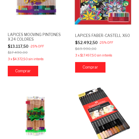
LAPICES MOOVING PINTONES
LAPICES FABER-CASTELL X60
X 24 COLORES
$52.492,50
-
25
%
OFF
$13.117,50
-
25
%
OFF
$69.990,00
$17.490,00
3
x
$17.497,50
sin interés
3
x
$4.372,50
sin interés