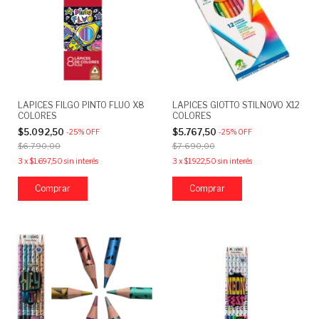
LAPICES FILGO PINTO FLUO X8
LAPICES GIOTTO STILNOVO X12
COLORES
COLORES
$5.092,50
$5.767,50
-
25
%
OFF
-
25
%
OFF
$6.790,00
$7.690,00
3
x
$1.697,50
sin interés
3
x
$1.922,50
sin interés