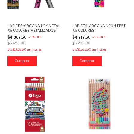
LAPICES MOOVING HEY METAL
LAPICES MOOVING NEON FEST
X6 COLORES METALIZADOS
X6 COLORES
$4.867,50
$4.717,50
-
25
%
OFF
-
25
%
OFF
$6.490,00
$6.290,00
3
x
$1.622,50
sin interés
3
x
$1.572,50
sin interés