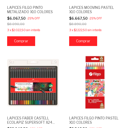
LAPICES FILGO PINTO
LAPICES MOOVING PASTEL
METALIZADO X10 COLORES
X10 COLORES
$6.067,50
$6.667,50
-
25
%
OFF
-
25
%
OFF
$8.090,00
$8.890,00
3
x
$2.022,50
sin interés
3
x
$2.222,50
sin interés
LAPICES FABER CASTELL
LAPICES FILGO PINTO PASTEL
ECOLAPIZ SUPERSOFT X24
X10 COLORES
COLORES