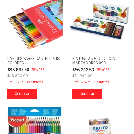
LAPICES FABER CASTELL X48
PINTURITAS GIOTTO CON
COLORES
MARCADORES X90
$36.667,50
$56.242,50
-
25
%
OFF
-
25
%
OFF
$48.890,00
$74.990,00
3
x
$12.222,50
sin interés
3
x
$18.747,50
sin interés