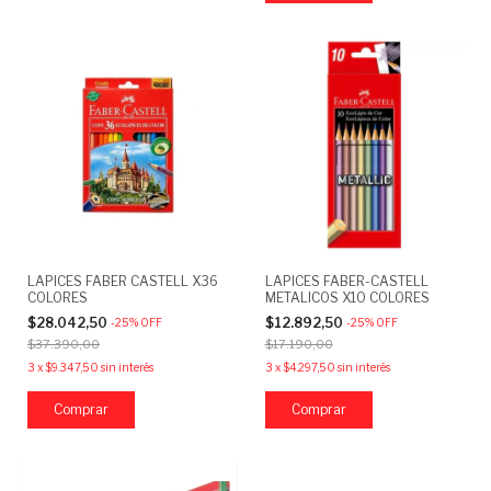
LAPICES FABER CASTELL X36
LAPICES FABER-CASTELL
COLORES
METALICOS X10 COLORES
$28.042,50
$12.892,50
-
25
%
OFF
-
25
%
OFF
$37.390,00
$17.190,00
3
x
$9.347,50
sin interés
3
x
$4.297,50
sin interés