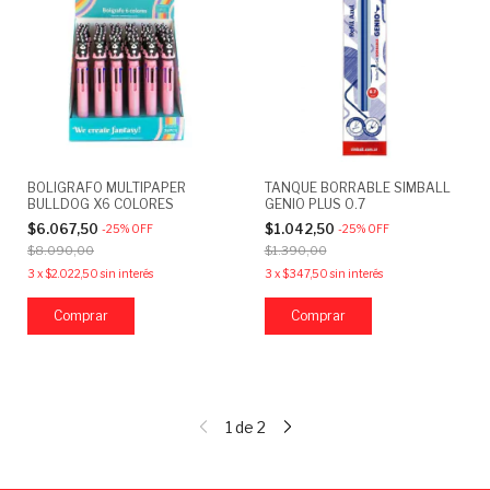
BOLIGRAFO MULTIPAPER
TANQUE BORRABLE SIMBALL
BULLDOG X6 COLORES
GENIO PLUS 0.7
$6.067,50
$1.042,50
-
25
%
OFF
-
25
%
OFF
$8.090,00
$1.390,00
3
x
$2.022,50
sin interés
3
x
$347,50
sin interés
1
de
2