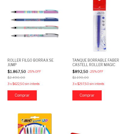
ROLLER FILGO BORRAX SE
TANQUE BORRABLE FABER
JUMP
CASTELL ROLLER MAGIC
$1.867,50
$892,50
-
25
%
OFF
-
25
%
OFF
$2.490,00
$1.190,00
3
x
$622,50
sin interés
3
x
$297,50
sin interés