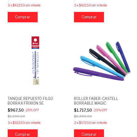
3
x
$422,50
sin interés
3
x
$422,50
sin interés
Comprar
Comprar
TANQUE REPUESTO FILGO
ROLLER FABER-CASTELL
BORRAX FRIXION SE
BORRABLE MAGIC
$967,50
$1.717,50
-
25
%
OFF
-
25
%
OFF
$1.290,00
$2.290,00
3
x
$322,50
sin interés
3
x
$572,50
sin interés
Comprar