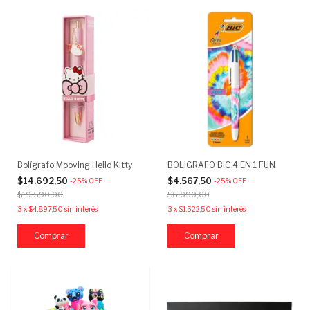
Bolígrafo Mooving Hello Kitty
BOLIGRAFO BIC 4 EN 1 FUN
$14.692,50
$4.567,50
-
25
%
OFF
-
25
%
OFF
$19.590,00
$6.090,00
3
x
$4.897,50
sin interés
3
x
$1.522,50
sin interés