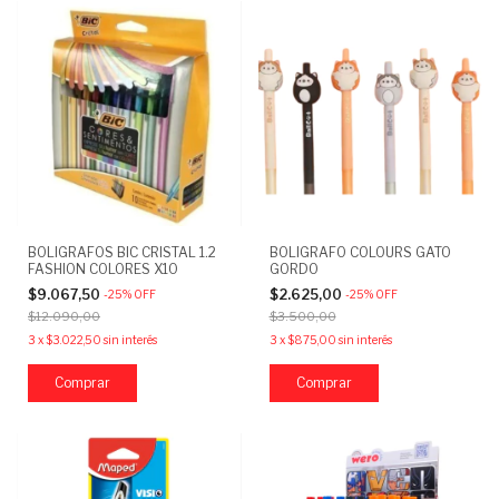
BOLIGRAFOS BIC CRISTAL 1.2
BOLIGRAFO COLOURS GATO
FASHION COLORES X10
GORDO
$9.067,50
$2.625,00
-
25
%
OFF
-
25
%
OFF
$12.090,00
$3.500,00
3
x
$3.022,50
sin interés
3
x
$875,00
sin interés
Comprar