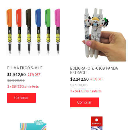
PLUMA FILGO S-MILE
BOLIGRAFO YJ-0109 PANDA
RETRACTIL
$1.942,50
-
25
%
OFF
$2.242,50
-
25
%
OFF
$2.590,00
$2.990,00
3
x
$647,50
sin interés
3
x
$747,50
sin interés
Comprar