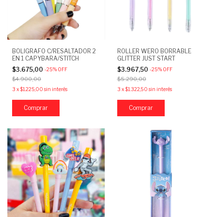
BOLIGRAFO C/RESALTADOR 2
ROLLER WERO BORRABLE
EN 1 CAPYBARA/STITCH
GLITTER JUST START
$3.675,00
$3.967,50
-
25
%
OFF
-
25
%
OFF
$4.900,00
$5.290,00
3
x
$1.225,00
sin interés
3
x
$1.322,50
sin interés
Comprar
Comprar