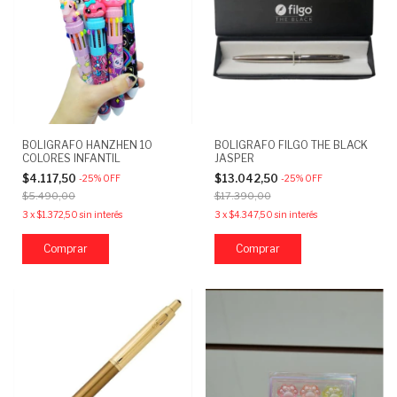
BOLIGRAFO HANZHEN 10
BOLIGRAFO FILGO THE BLACK
COLORES INFANTIL
JASPER
$4.117,50
$13.042,50
-
25
%
OFF
-
25
%
OFF
$5.490,00
$17.390,00
3
x
$1.372,50
sin interés
3
x
$4.347,50
sin interés
Comprar