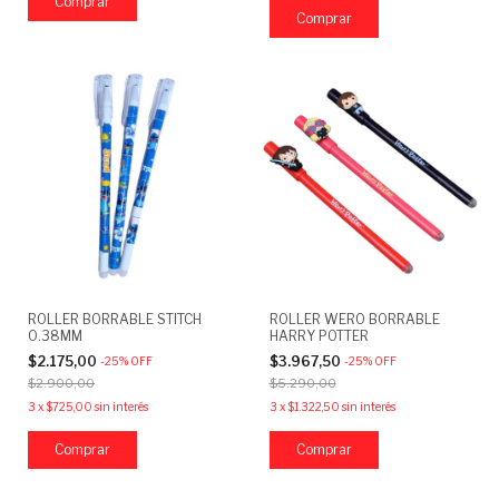
ROLLER BORRABLE STITCH
ROLLER WERO BORRABLE
0.38MM
HARRY POTTER
$2.175,00
$3.967,50
-
25
%
OFF
-
25
%
OFF
$2.900,00
$5.290,00
3
x
$725,00
sin interés
3
x
$1.322,50
sin interés
Comprar