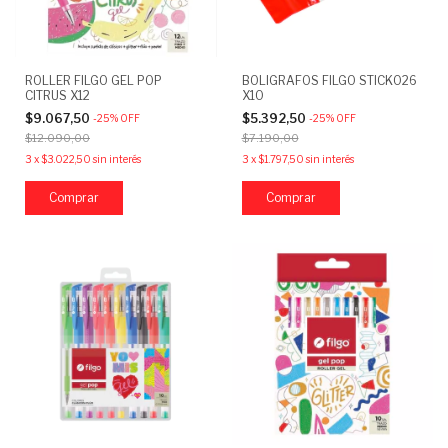
ROLLER FILGO GEL POP
BOLIGRAFOS FILGO STICK026
CITRUS X12
X10
$9.067,50
$5.392,50
-
25
%
OFF
-
25
%
OFF
$12.090,00
$7.190,00
3
x
$3.022,50
sin interés
3
x
$1.797,50
sin interés