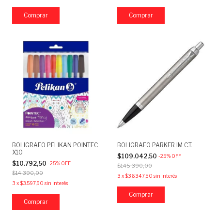
Comprar
Comprar
BOLIGRAFO PELIKAN POINTEC
BOLIGRAFO PARKER IM C.T.
X10
$109.042,50
-
25
%
OFF
$10.792,50
-
25
%
OFF
$145.390,00
$14.390,00
3
x
$36.347,50
sin interés
3
x
$3.597,50
sin interés
Comprar