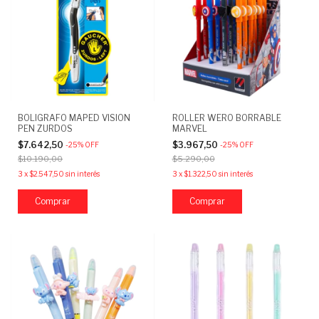
BOLIGRAFO MAPED VISION
ROLLER WERO BORRABLE
PEN ZURDOS
MARVEL
$7.642,50
$3.967,50
-
25
%
OFF
-
25
%
OFF
$10.190,00
$5.290,00
3
x
$2.547,50
sin interés
3
x
$1.322,50
sin interés
Comprar