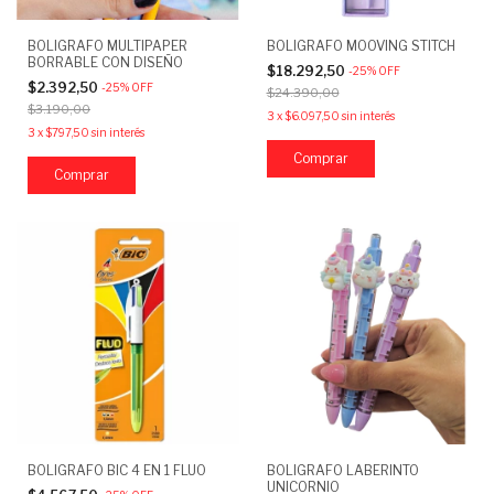
BOLIGRAFO MULTIPAPER
BOLIGRAFO MOOVING STITCH
BORRABLE CON DISEÑO
$18.292,50
-
25
%
OFF
$2.392,50
-
25
%
OFF
$24.390,00
$3.190,00
3
x
$6.097,50
sin interés
3
x
$797,50
sin interés
Comprar
BOLIGRAFO BIC 4 EN 1 FLUO
BOLIGRAFO LABERINTO
UNICORNIO