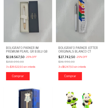
BOLIGRAFO PARKER IM
BOLIGRAFO PARKER JOTTER
PREMIUM PEARL GR B.BLU GB
ORIGINALS BLANCO CT
$118.567,50
$27.742,50
-
25
%
OFF
-
25
%
OFF
$158.090,00
$36.990,00
3
x
$39.522,50
sin interés
3
x
$9.247,50
sin interés