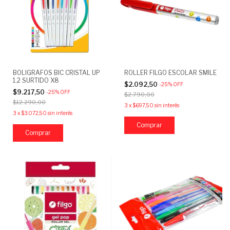
BOLIGRAFOS BIC CRISTAL UP
ROLLER FILGO ESCOLAR SMILE
1.2 SURTIDO X8
$2.092,50
-
25
%
OFF
$9.217,50
-
25
%
OFF
$2.790,00
$12.290,00
3
x
$697,50
sin interés
3
x
$3.072,50
sin interés