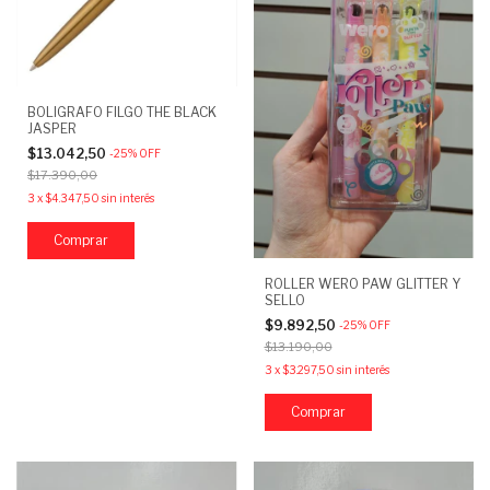
BOLIGRAFO FILGO THE BLACK
JASPER
$13.042,50
-
25
%
OFF
$17.390,00
3
x
$4.347,50
sin interés
ROLLER WERO PAW GLITTER Y
SELLO
$9.892,50
-
25
%
OFF
$13.190,00
3
x
$3.297,50
sin interés