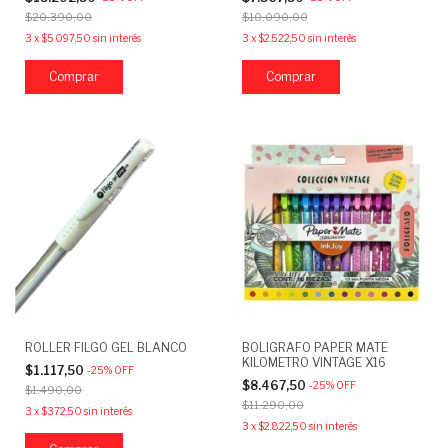
$20.390,00
$10.090,00
3
x
$5.097,50
sin interés
3
x
$2.522,50
sin interés
ROLLER FILGO GEL BLANCO
BOLIGRAFO PAPER MATE
KILOMETRO VINTAGE X16
$1.117,50
-
25
%
OFF
$8.467,50
-
25
%
OFF
$1.490,00
$11.290,00
3
x
$372,50
sin interés
3
x
$2.822,50
sin interés