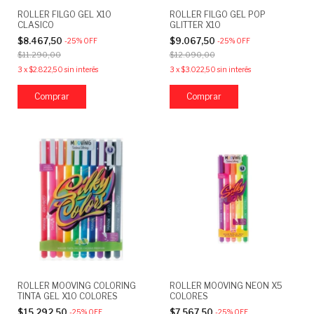
ROLLER FILGO GEL X10
ROLLER FILGO GEL POP
CLASICO
GLITTER X10
$8.467,50
$9.067,50
-
25
%
OFF
-
25
%
OFF
$11.290,00
$12.090,00
3
x
$2.822,50
sin interés
3
x
$3.022,50
sin interés
ROLLER MOOVING COLORING
ROLLER MOOVING NEON X5
TINTA GEL X10 COLORES
COLORES
$15.292,50
$7.567,50
-
25
%
OFF
-
25
%
OFF