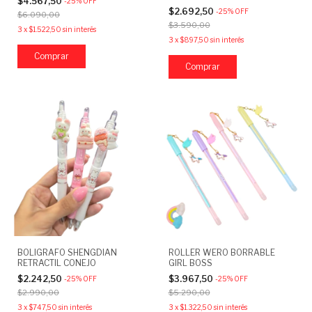
$4.567,50
-
25
%
OFF
$2.692,50
-
25
%
OFF
$6.090,00
$3.590,00
3
x
$1.522,50
sin interés
3
x
$897,50
sin interés
Comprar
BOLIGRAFO SHENGDIAN
ROLLER WERO BORRABLE
RETRACTIL CONEJO
GIRL BOSS
$2.242,50
$3.967,50
-
25
%
OFF
-
25
%
OFF
$2.990,00
$5.290,00
3
x
$747,50
sin interés
3
x
$1.322,50
sin interés