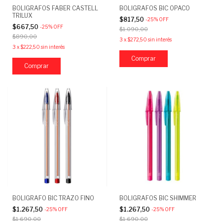
BOLIGRAFOS FABER CASTELL
BOLIGRAFOS BIC OPACO
TRILUX
$817,50
-
25
%
OFF
$667,50
-
25
%
OFF
$1.090,00
$890,00
3
x
$272,50
sin interés
3
x
$222,50
sin interés
Comprar
Comprar
BOLIGRAFO BIC TRAZO FINO
BOLIGRAFOS BIC SHIMMER
$1.267,50
$1.267,50
-
25
%
OFF
-
25
%
OFF
$1.690,00
$1.690,00