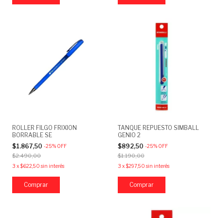
ROLLER FILGO FRIXION
TANQUE REPUESTO SIMBALL
BORRABLE SE
GENIO 2
$1.867,50
$892,50
-
25
%
OFF
-
25
%
OFF
$2.490,00
$1.190,00
3
x
$622,50
sin interés
3
x
$297,50
sin interés