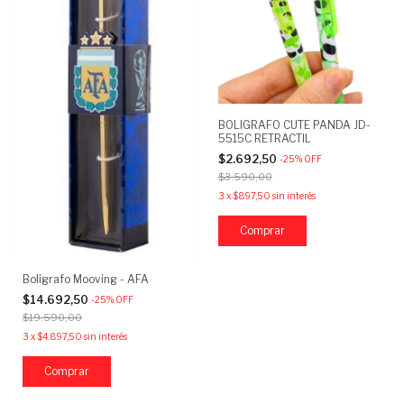
BOLIGRAFO CUTE PANDA JD-
5515C RETRACTIL
$2.692,50
-
25
%
OFF
$3.590,00
3
x
$897,50
sin interés
Boligrafo Mooving - AFA
$14.692,50
-
25
%
OFF
$19.590,00
3
x
$4.897,50
sin interés