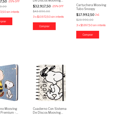
De Discos Mooving
17,50
-
25
%
OFF
Loop A5 - Snoopy
Cartuchera Mooving
$32.917,50
-
25
%
OFF
0,00
Tubo Snoopy
$43.890,00
72,50
sin interés
$17.992,50
2x1
3
x
$10.972,50
sin interés
$23.990,00
3
x
$5.997,50
sin interés
no Mooving
Cuaderno Con Sistema
 Premium -
De Discos Mooving