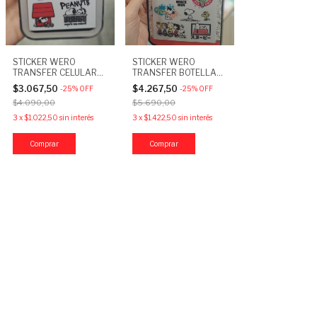
STICKER WERO
STICKER WERO
TRANSFER CELULAR
TRANSFER BOTELLA
SNOOPY
SNOOPY
$3.067,50
$4.267,50
-
25
%
OFF
-
25
%
OFF
$4.090,00
$5.690,00
3
x
$1.022,50
sin interés
3
x
$1.422,50
sin interés