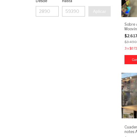
Desde
Hasta
Aplicar
Sobre 
Moovin
$2.61
$3.490
3
x
$872
Cuader
notes 
rayado