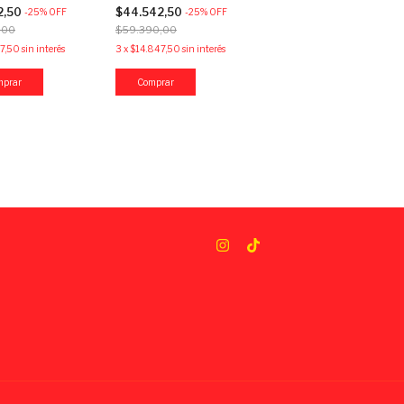
y
Loop Carta - Snoopy
2,50
$44.542,50
-
25
%
OFF
-
25
%
OFF
,00
$59.390,00
97,50
sin interés
3
x
$14.847,50
sin interés