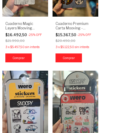
Cuaderno Magic
Cuaderno Premium
Layers Mooving
Carta Mooving -
Snoopy
Snoopy
$16.492,50
$15.367,50
-
25
%
OFF
-
25
%
OFF
$21.990,00
$20.490,00
3
x
$5.497,50
sin interés
3
x
$5.122,50
sin interés