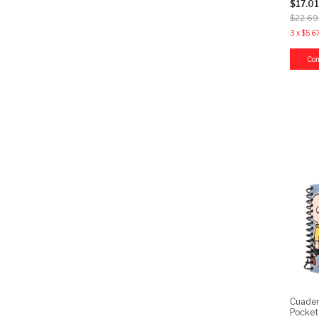
$17.0
$22.69
3
x
$5.6
Cuader
Pocket