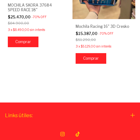
MOCHILA SKORA 37684
SPEED RACE 18"
$25.470,00
-
70
%
OFF
$84.900,00
Mochila Racing 16" 3D Cresko
3
x
$8.490,00
sin interés
$15.387,00
-
70
%
OFF
$51.290,00
3
x
$5.129,00
sin interés
Links útiles: