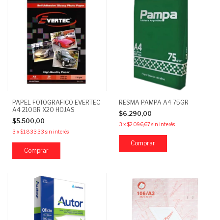
PAPEL FOTOGRAFICO EVERTEC
RESMA PAMPA A4 75GR
A4 210GR X20 HOJAS
$6.290,00
$5.500,00
3
x
$2.096,67
sin interés
3
x
$1.833,33
sin interés