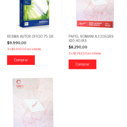
RESMA AUTOR OFICIO 75 GR
PAPEL ROMANI A3 106GRS
X10 HOJAS
$9.990,00
$8.290,00
3
x
$3.330,00
sin interés
3
x
$2.763,33
sin interés
Comprar