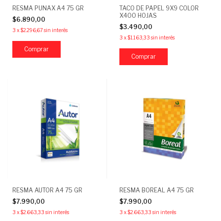
RESMA PUNAX A4 75 GR
TACO DE PAPEL 9X9 COLOR
X400 HOJAS
$6.890,00
$3.490,00
3
x
$2.296,67
sin interés
3
x
$1.163,33
sin interés
RESMA AUTOR A4 75 GR
RESMA BOREAL A4 75 GR
$7.990,00
$7.990,00
3
x
$2.663,33
sin interés
3
x
$2.663,33
sin interés