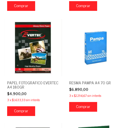
PAPEL FOTOGRAFICO EVERTEC
RESMA PAMPA A4 70 GR
A4 180GR
$6.890,00
$4.900,00
3
x
$2.296,67
sin interés
3
x
$1.633,33
sin interés
Comprar