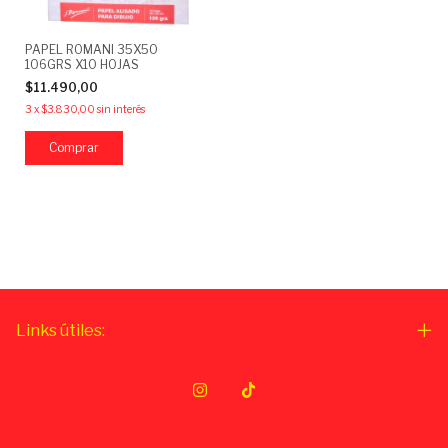
PAPEL ROMANI 35X50
106GRS X10 HOJAS
$11.490,00
3
x
$3.830,00
sin interés
Links útiles: