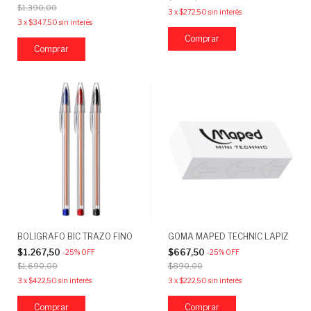
$1.390,00
3
x
$272,50
sin interés
3
x
$347,50
sin interés
Comprar
BOLIGRAFO BIC TRAZO FINO
GOMA MAPED TECHNIC LAPIZ
$1.267,50
$667,50
-
25
%
OFF
-
25
%
OFF
$1.690,00
$890,00
3
x
$422,50
sin interés
3
x
$222,50
sin interés
Comprar