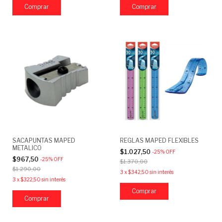
SACAPUNTAS MAPED
REGLAS MAPED FLEXIBLES
METALICO
$1.027,50
-
25
%
OFF
$967,50
-
25
%
OFF
$1.370,00
$1.290,00
3
x
$342,50
sin interés
3
x
$322,50
sin interés
Comprar