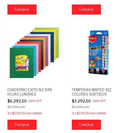
CUADERNO EXITO N3 X48
TEMPERAS MAPED X12
HOJAS LUNARES
COLORES SURTIDOS
$6.292,50
$3.292,50
-
25
%
OFF
-
25
%
OFF
$8.390,00
$4.390,00
3
x
$2.097,50
sin interés
3
x
$1.097,50
sin interés
Comprar