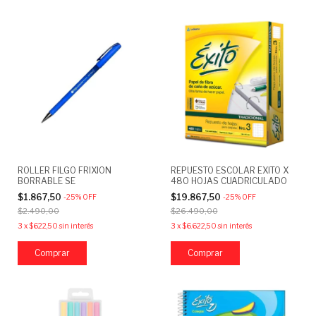
ROLLER FILGO FRIXION
REPUESTO ESCOLAR EXITO X
BORRABLE SE
480 HOJAS CUADRICULADO
$1.867,50
$19.867,50
-
25
%
OFF
-
25
%
OFF
$2.490,00
$26.490,00
3
x
$622,50
sin interés
3
x
$6.622,50
sin interés