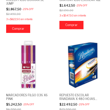
JUMP
$1.642,50
-
25
%
OFF
$1.867,50
-
25
%
OFF
$2.190,00
$2.490,00
3
x
$547,50
sin interés
3
x
$622,50
sin interés
MARCADORES FILGO 036 X6
REPUESTO ESCOLAR
PINK
RIVADAVIA X 480 HOJAS
RAYADAS CON MARGEN
$5.242,50
$22.492,50
-
25
%
OFF
-
25
%
OFF
REFORZADO
$6.990,00
$29.990,00