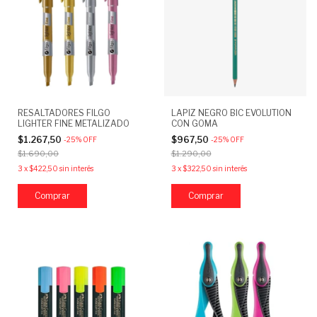
RESALTADORES FILGO
LAPIZ NEGRO BIC EVOLUTION
LIGHTER FINE METALIZADO
CON GOMA
$1.267,50
$967,50
-
25
%
OFF
-
25
%
OFF
$1.690,00
$1.290,00
3
x
$422,50
sin interés
3
x
$322,50
sin interés
Comprar