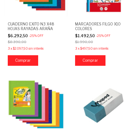
CUADERNO EXITO N3 X48
MARCADORES FILGO X10
HOJAS RAYADAS ARAÑA
COLORES
$6.292,50
$1.492,50
-
25
%
OFF
-
25
%
OFF
$8.390,00
$1.990,00
3
x
$2.097,50
sin interés
3
x
$497,50
sin interés
Comprar