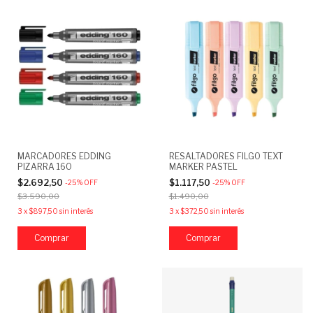
MARCADORES EDDING
RESALTADORES FILGO TEXT
PIZARRA 160
MARKER PASTEL
$2.692,50
$1.117,50
-
25
%
OFF
-
25
%
OFF
$3.590,00
$1.490,00
3
x
$897,50
sin interés
3
x
$372,50
sin interés
Comprar
Comprar