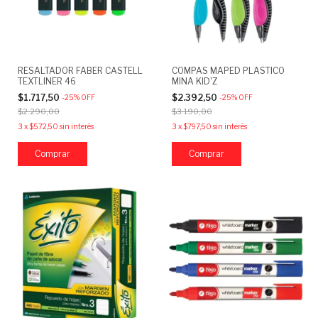
RESALTADOR FABER CASTELL
COMPAS MAPED PLASTICO
TEXTLINER 46
MINA KID'Z
$1.717,50
$2.392,50
-
25
%
OFF
-
25
%
OFF
$2.290,00
$3.190,00
3
x
$572,50
sin interés
3
x
$797,50
sin interés
Comprar