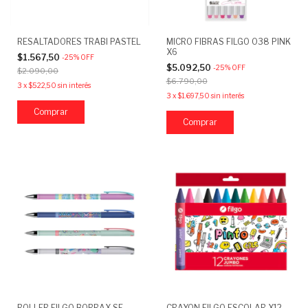
RESALTADORES TRABI PASTEL
MICRO FIBRAS FILGO 038 PINK
X6
$1.567,50
-
25
%
OFF
$5.092,50
-
25
%
OFF
$2.090,00
$6.790,00
3
x
$522,50
sin interés
3
x
$1.697,50
sin interés
Comprar
ROLLER FILGO BORRAX SE
CRAYON FILGO ESCOLAR X12