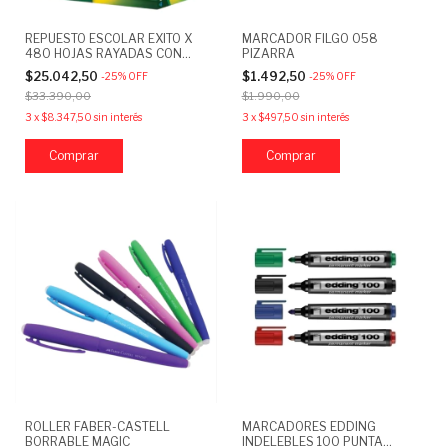
REPUESTO ESCOLAR EXITO X
MARCADOR FILGO 058
480 HOJAS RAYADAS CON
PIZARRA
MARGEN REFORZADO
$25.042,50
$1.492,50
-
25
%
OFF
-
25
%
OFF
$33.390,00
$1.990,00
3
x
$8.347,50
sin interés
3
x
$497,50
sin interés
Comprar
ROLLER FABER-CASTELL
MARCADORES EDDING
BORRABLE MAGIC
INDELEBLES 100 PUNTA