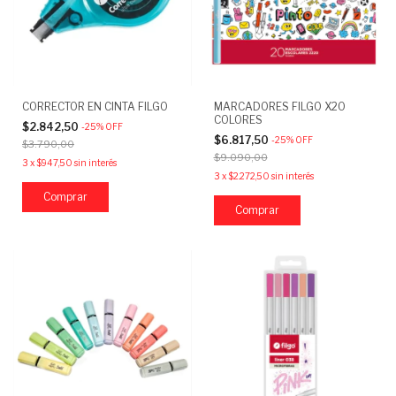
CORRECTOR EN CINTA FILGO
MARCADORES FILGO X20
COLORES
$2.842,50
-
25
%
OFF
$6.817,50
-
25
%
OFF
$3.790,00
$9.090,00
3
x
$947,50
sin interés
3
x
$2.272,50
sin interés
Comprar