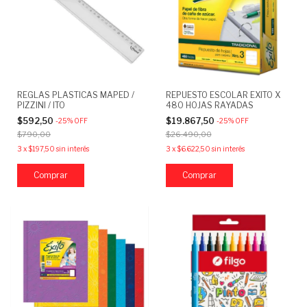
REGLAS PLASTICAS MAPED /
REPUESTO ESCOLAR EXITO X
PIZZINI / ITO
480 HOJAS RAYADAS
$592,50
$19.867,50
-
25
%
OFF
-
25
%
OFF
$790,00
$26.490,00
3
x
$197,50
sin interés
3
x
$6.622,50
sin interés
Comprar