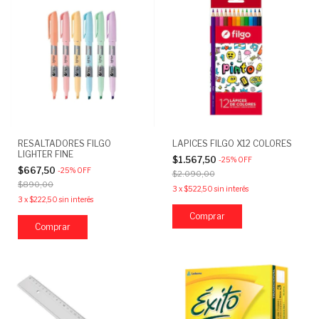
RESALTADORES FILGO
LAPICES FILGO X12 COLORES
LIGHTER FINE
$1.567,50
-
25
%
OFF
$667,50
-
25
%
OFF
$2.090,00
$890,00
3
x
$522,50
sin interés
3
x
$222,50
sin interés
Comprar