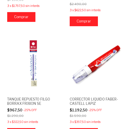
$2.490,00
3
x
$1.797,50
sin interés
3
x
$622,50
sin interés
TANQUE REPUESTO FILGO
CORRECTOR LIQUIDO FABER-
BORRAX FRIXION SE
CASTELL LAPIZ
$967,50
$1.192,50
-
25
%
OFF
-
25
%
OFF
$1.290,00
$1.590,00
3
x
$322,50
sin interés
3
x
$397,50
sin interés