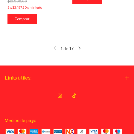
$13.990,00
3
x
$3.497,50
sin interés
Comprar
1
de
17
Links útiles:
Medios de pago