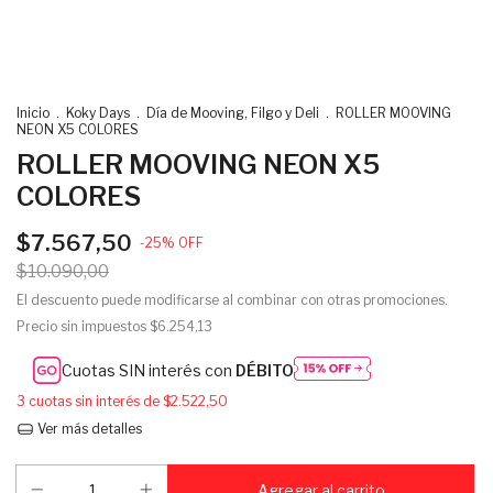
Inicio
.
Koky Days
.
Día de Mooving, Filgo y Deli
.
ROLLER MOOVING
NEON X5 COLORES
ROLLER MOOVING NEON X5
COLORES
$7.567,50
-
25
%
OFF
$10.090,00
El descuento puede modificarse al combinar con otras promociones.
Precio sin impuestos
$6.254,13
Cuotas SIN interés con
DÉBITO
3
cuotas sin interés de
$2.522,50
Ver más detalles