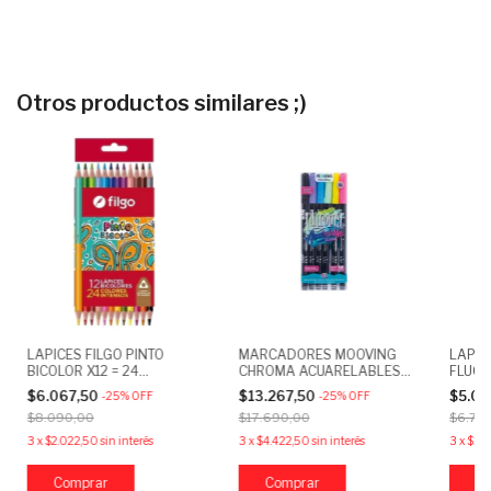
Otros productos similares ;)
LAPICES FILGO PINTO
MARCADORES MOOVING
LAPIC
BICOLOR X12 = 24
CHROMA ACUARELABLES
FLUO 
COLORES
DOBLE PUNTA X6
$6.067,50
$13.267,50
$5.09
-
25
%
OFF
-
25
%
OFF
COLORES
$8.090,00
$17.690,00
$6.79
3
x
$2.022,50
sin interés
3
x
$4.422,50
sin interés
3
x
$1.6