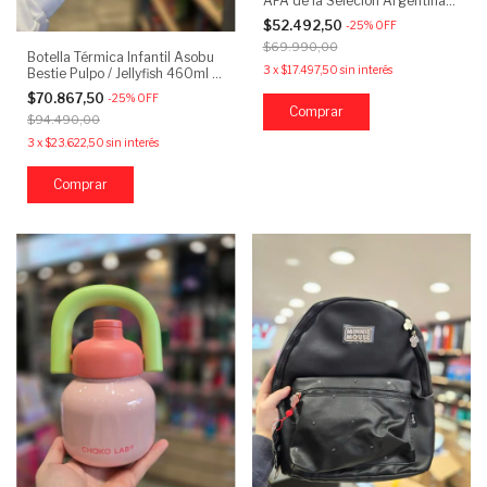
AFA de la Selecion Argentina
A5
$52.492,50
-
25
%
OFF
$69.990,00
Botella Térmica Infantil Asobu
3
x
$17.497,50
sin interés
Bestie Pulpo / Jellyfish 460ml -
Acero Inoxidable
$70.867,50
-
25
%
OFF
$94.490,00
3
x
$23.622,50
sin interés