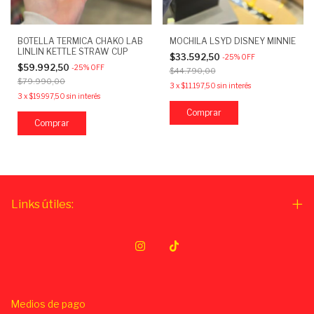
BOTELLA TERMICA CHAKO LAB
MOCHILA LSYD DISNEY MINNIE
LINLIN KETTLE STRAW CUP
$33.592,50
-
25
%
OFF
$59.992,50
-
25
%
OFF
$44.790,00
$79.990,00
3
x
$11.197,50
sin interés
3
x
$19.997,50
sin interés
Links útiles:
Medios de pago