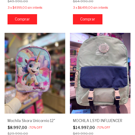
$49.990,00
$64.990,00
3
x
$4.999,00
sin interés
3
x
$6.499,00
sin interés
Mochila Skora Unicornio 12"
MOCHILA LSYD INFLUENCER
$8.997,00
$14.997,00
-
70
%
OFF
-
70
%
OFF
$29.990,00
$49.990,00