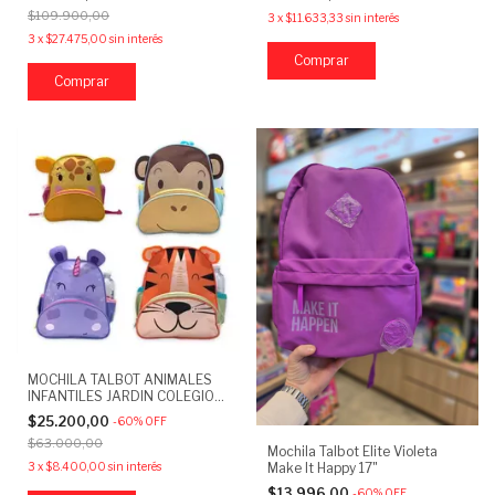
$109.900,00
3
x
$11.633,33
sin interés
3
x
$27.475,00
sin interés
Comprar
MOCHILA TALBOT ANIMALES
INFANTILES JARDIN COLEGIO
15 LTS
$25.200,00
-
60
%
OFF
$63.000,00
Mochila Talbot Elite Violeta
3
x
$8.400,00
sin interés
Make It Happy 17"
$13.996,00
-
60
%
OFF