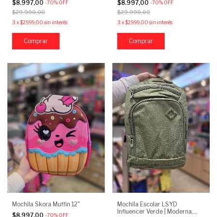
$8.997,00
$8.997,00
-
70
%
OFF
-
70
%
OFF
$29.990,00
$29.990,00
3
x
$2.999,00
sin interés
3
x
$2.999,00
sin interés
Mochila Skora Muffin 12"
Mochila Escolar LSYD
Influencer Verde | Moderna,
$8.997,00
-
70
%
OFF