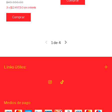
$49.990,00
3
x
$12.497,50
sin interés
1
de
4
Links útiles:
Medios de pago