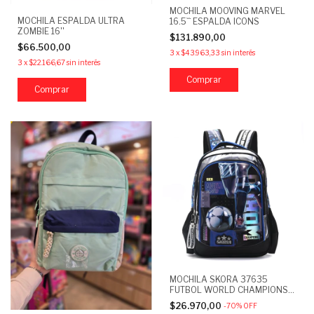
MOCHILA MOOVING MARVEL
MOCHILA ESPALDA ULTRA
16.5`` ESPALDA ICONS
ZOMBIE 16''
$131.890,00
$66.500,00
3
x
$43.963,33
sin interés
3
x
$22.166,67
sin interés
MOCHILA SKORA 37635
FUTBOL WORLD CHAMPIONS
18"
$26.970,00
-
70
%
OFF