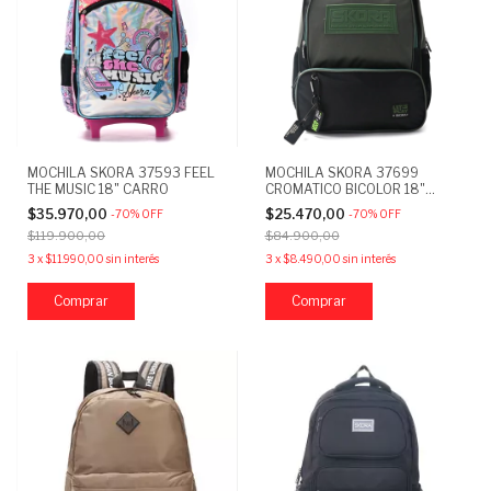
MOCHILA SKORA 37593 FEEL
MOCHILA SKORA 37699
THE MUSIC 18" CARRO
CROMATICO BICOLOR 18"
MILITAR
$35.970,00
$25.470,00
-
70
%
OFF
-
70
%
OFF
$119.900,00
$84.900,00
3
x
$11.990,00
sin interés
3
x
$8.490,00
sin interés