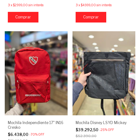
3
x
$2.999,00
sin interés
3
x
$4.999,00
sin interés
Mochila Independiente 17" IN16
Mochila Disney LSYD Mickey
Cresko
$39.292,50
-
25
%
OFF
$6.438,00
-
70
%
OFF
$52.390,00