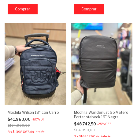
Mochila Wilson 18" con Carro
Mochila Wanderlust Go Matero
Portanotebook 16" Negra
$41.960,00
-
60
%
OFF
$48.742,50
-
25
%
OFF
$104.900,00
$64.990,00
3
x
$13.986,67
sin interés
3
x
$16.247,50
sin interés