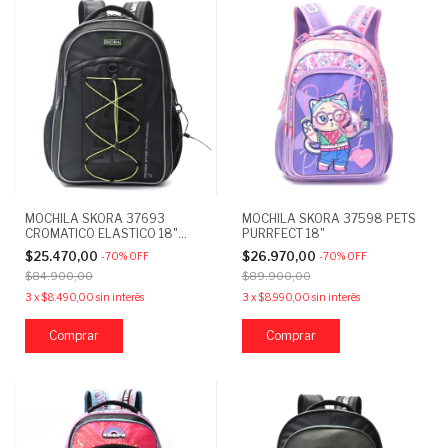
MOCHILA SKORA 37693
MOCHILA SKORA 37598 PETS
CROMATICO ELASTICO 18"
PURRFECT 18"
NEGRO
$25.470,00
$26.970,00
-
70
%
OFF
-
70
%
OFF
$84.900,00
$89.900,00
3
x
$8.490,00
sin interés
3
x
$8.990,00
sin interés