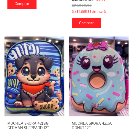
Comprar
$34.990,00
3
x
$4.665,33
sin interés
MOCHILA SKORA 42188
MOCHILA SKORA 42166
GERMAN SHEPPARD 12``
DONUT 12``