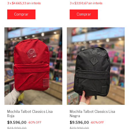
3
x
$4.665,33
sin interés
3
x
$3.198,67
sin interés
Mochila Talbot Classics Lisa
Mochila Talbot Classics Lisa
Roja
Negra
$9.596,00
$9.596,00
-
60
%
OFF
-
60
%
OFF
$23.990,00
$23.990,00