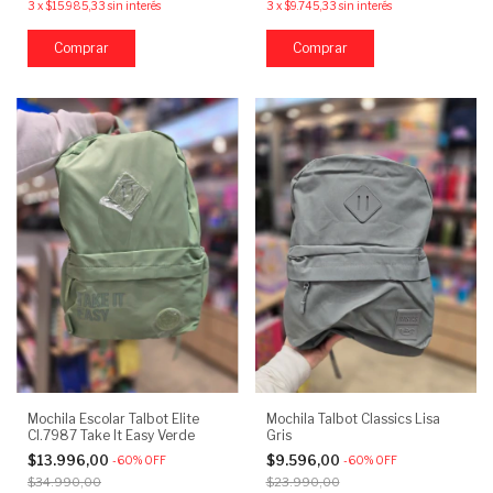
3
x
$15.985,33
sin interés
3
x
$9.745,33
sin interés
Mochila Escolar Talbot Elite
Mochila Talbot Classics Lisa
CI.7987 Take It Easy Verde
Gris
$13.996,00
$9.596,00
-
60
%
OFF
-
60
%
OFF
$34.990,00
$23.990,00