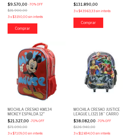
$9.570,00
$131.890,00
-
70
%
OFF
$31.900,00
3
x
$43.963,33
sin interés
3
x
$3.190,00
sin interés
Comprar
MOCHILA CRESKO KM134
MOCHILA CRESKO JUSTICE
MICKEY ESPALDA 12"
LEAGUE LJ321 18`` CARRO
$21.327,00
$38.082,00
-
70
%
OFF
-
70
%
OFF
$71.090,00
$126.940,00
3
x
$7.109,00
sin interés
3
x
$12.694,00
sin interés