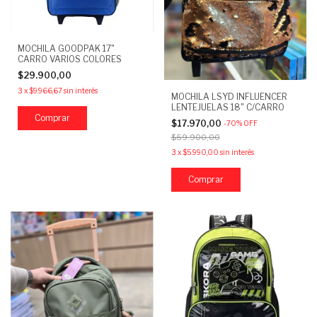
MOCHILA GOODPAK 17"
CARRO VARIOS COLORES
$29.900,00
3
x
$9.966,67
sin interés
MOCHILA LSYD INFLUENCER
LENTEJUELAS 18" C/CARRO
Comprar
$17.970,00
-
70
%
OFF
$59.900,00
3
x
$5.990,00
sin interés