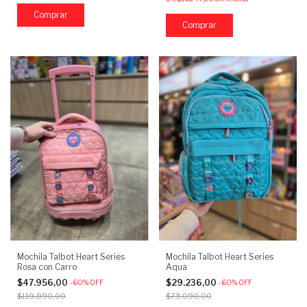
Mochila Talbot Heart Series
Mochila Talbot Heart Series
Rosa con Carro
Aqua
$47.956,00
$29.236,00
-
60
%
OFF
-
60
%
OFF
$119.890,00
$73.090,00