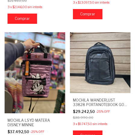
$21.460,00
3
x
$13.097,50
sin interés
3
x
$2.146,00
sin interés
MOCHILA WANDERLUST
33828 PORTANOTEBOOK GO
NEGRO
$29.242,50
-
25
%
OFF
$38.990,00
MOCHILA LSYD MATERA
3
x
$9.747,50
sin interés
DISNEY MINNIE
$37.492,50
-
25
%
OFF