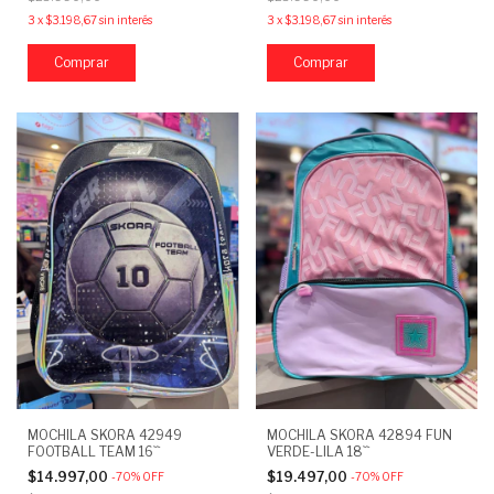
3
x
$3.198,67
sin interés
3
x
$3.198,67
sin interés
MOCHILA SKORA 42949
MOCHILA SKORA 42894 FUN
FOOTBALL TEAM 16``
VERDE-LILA 18``
$14.997,00
$19.497,00
-
70
%
OFF
-
70
%
OFF