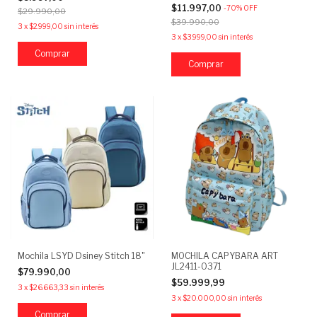
Liviana y Resistente
$11.997,00
-
70
%
OFF
$29.990,00
$39.990,00
3
x
$2.999,00
sin interés
3
x
$3.999,00
sin interés
Mochila LSYD Dsiney Stitch 18"
MOCHILA CAPYBARA ART
JL2411-0371
$79.990,00
$59.999,99
3
x
$26.663,33
sin interés
3
x
$20.000,00
sin interés
Comprar