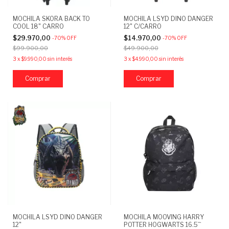
MOCHILA SKORA BACK TO
MOCHILA LSYD DINO DANGER
COOL 18" CARRO
12" C/CARRO
$29.970,00
$14.970,00
-
70
%
OFF
-
70
%
OFF
$99.900,00
$49.900,00
3
x
$9.990,00
sin interés
3
x
$4.990,00
sin interés
Comprar
MOCHILA LSYD DINO DANGER
MOCHILA MOOVING HARRY
12"
POTTER HOGWARTS 16.5``