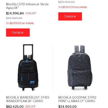
$89.900,00
Mochila LSYD Influencer Verde
3
x
$8.990,00
sin interés
Agua 18"
$14.996,84
-
70
%
OFF
$49.989,48
3
x
$4.998,95
sin interés
MOCHILA WANDERLUST 37419
MOCHILA GOODPAK 37492
WANDERTEAM 18" CARRO
PRINT LLAMAS 17" CARRO
$82.425,00
$34.900,00
-
25
%
OFF