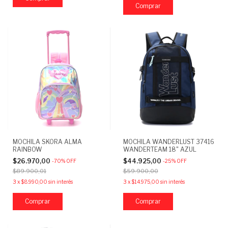
Comprar
MOCHILA SKORA ALMA
MOCHILA WANDERLUST 37416
RAINBOW
WANDERTEAM 18" AZUL
$26.970,00
$44.925,00
-
70
%
OFF
-
25
%
OFF
$89.900,01
$59.900,00
3
x
$8.990,00
sin interés
3
x
$14.975,00
sin interés