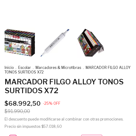
Inicio
.
Escolar
.
Marcadores & Microfibras
.
MARCADOR FILGO ALLOY
TONOS SURTIDOS X72
MARCADOR FILGO ALLOY TONOS
SURTIDOS X72
$68.992,50
-
25
%
OFF
$91.990,00
El descuento puede modificarse al combinar con otras promociones.
Precio sin impuestos
$57.018,60