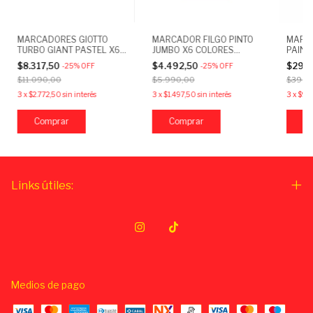
MARCADORES GIOTTO
MARCADOR FILGO PINTO
MARC
TURBO GIANT PASTEL X6
JUMBO X6 COLORES
PAINT
COLORES
PASTEL
$8.317,50
$4.492,50
$29.
-
25
%
OFF
-
25
%
OFF
$11.090,00
$5.990,00
$39.5
3
x
$2.772,50
sin interés
3
x
$1.497,50
sin interés
3
x
$9.8
Links útiles:
Medios de pago