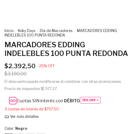
Inicio
.
Koky Days
.
Día de Marcadores
.
MARCADORES EDDING
INDELEBLES 100 PUNTA REDONDA
MARCADORES EDDING
INDELEBLES 100 PUNTA REDONDA
$2.392,50
-
25
%
OFF
$3.190,00
El descuento puede modificarse al combinar con otras promociones.
Precio sin impuestos
$1.977,27
Cuotas SIN interés con
DÉBITO
3
cuotas sin interés de
$797,50
Ver más detalles
Color:
Negro