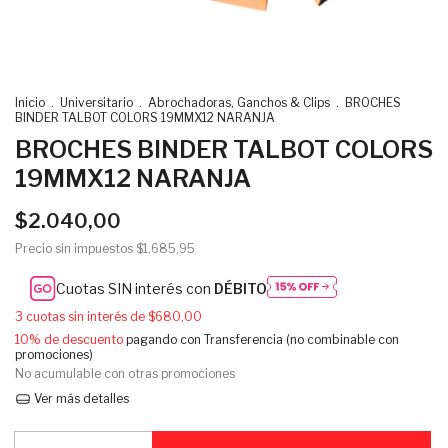
Inicio
.
Universitario
.
Abrochadoras, Ganchos & Clips
.
BROCHES
BINDER TALBOT COLORS 19MMX12 NARANJA
BROCHES BINDER TALBOT COLORS
19MMX12 NARANJA
$2.040,00
Precio sin impuestos
$1.685,95
Cuotas SIN interés con
DÉBITO
3
cuotas sin interés de
$680,00
10% de descuento
pagando con Transferencia (no combinable con
promociones)
No acumulable con otras promociones
Ver más detalles