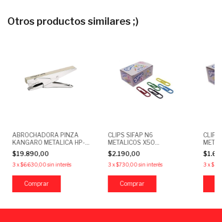
Otros productos similares ;)
ABROCHADORA PINZA
CLIPS SIFAP N6
CLIPS
KANGARO METALICA HP-
METALICOS X50
METAL
15 P/BROCHES N10
FORRADOS COLOR
FORR
$19.890,00
$2.190,00
$1.6
3
x
$6.630,00
sin interés
3
x
$730,00
sin interés
3
x
$56