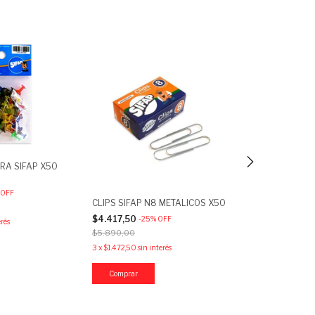
RA SIFAP X50
OFF
CLIPS SIFAP N8 METALICOS X50
CLIPS MOOVING
MINNIE MOUSE
$4.417,50
-
25
%
OFF
erés
$3.067,50
-
25
$5.890,00
$4.090,00
3
x
$1.472,50
sin interés
3
x
$1.022,50
sin i
Comprar