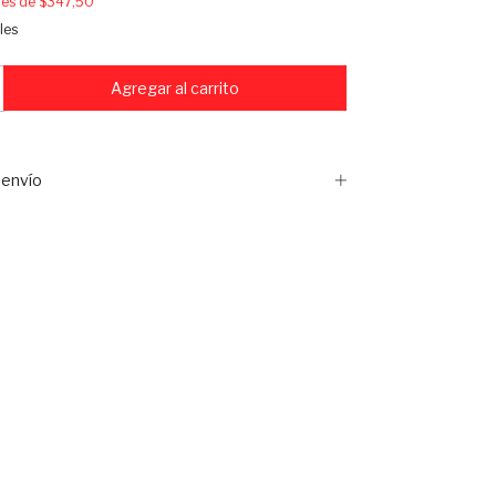
erés de
$347,50
les
envío