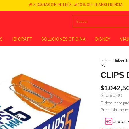
💳 3 CUOTAS SIN INTERÉS | 💰 10% OFF TRANSFERENCIA
OS
IBI CRAFT
SOLUCIONES OFICINA
DISNEY
VIAJ
Inicio
.
Universit
N5
CLIPS 
$1.042,5
$1.390,00
El descuento pue
Precio sin impue
Cuotas 