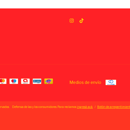
Medios de envío
ervados.
Defensa de las y los consumidores. Para reclamos
ingresá acá.
/
Botón de arrepentimien