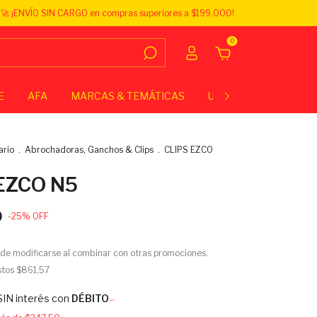
🚀 ¡ENVÍO SIN CARGO en compras superiores a $199.000!
0
E
AFA
MARCAS & TEMÁTICAS
UNIVERSITARIO
E
ario
.
Abrochadoras, Ganchos & Clips
.
CLIPS EZCO
EZCO N5
0
-
25
%
OFF
de modificarse al combinar con otras promociones.
stos
$861,57
SIN interés con
DÉBITO