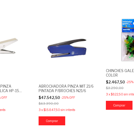
CHINCHES GALE
COLOR
$2.467,50
-
25
%
PINZA
ABROCHADORA PINZA MIT 21/6
$3.290,00
ICA HP-15
PINTADA P/BROCHES N21/6
3
x
$822,50
sin int
$47.542,50
%
OFF
-
25
%
OFF
$63.390,00
terés
3
x
$15.847,50
sin interés