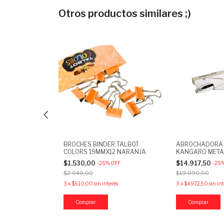
Otros productos similares ;)
 METALICOS X50
BROCHES BINDER TALBOT
ABROCHADORA 
OR
COLORS 19MMX12 NARANJA
KANGARO METAL
P/BROCHES N10
$1.530,00
$14.917,50
OFF
-
25
%
OFF
-
25
$2.040,00
$19.890,00
rés
3
x
$510,00
sin interés
3
x
$4.972,50
sin in