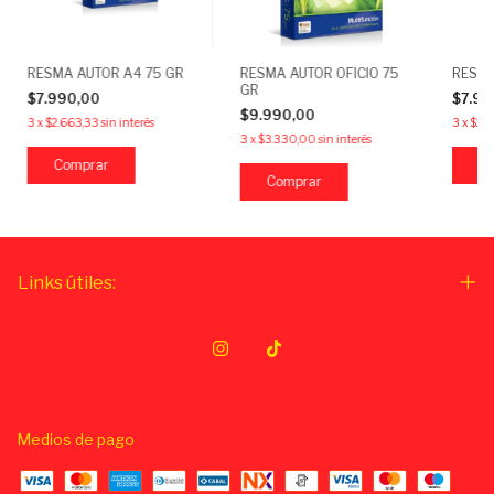
RESMA AUTOR A4 75 GR
RESMA AUTOR OFICIO 75
RESMA
GR
$7.990,00
$7.9
$9.990,00
3
x
$2.663,33
sin interés
3
x
$2.6
3
x
$3.330,00
sin interés
Comprar
Links útiles:
Medios de pago