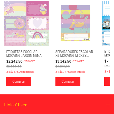
ETIQU
ETIQUETAS ESCOLAR
SEPARADORES ESCOLAR
MOOVI
MOOVING JARDIN NENA
X6 MOOVING MICKEY
ARGE
MOUSE
$2.24
$2.242,50
$3.142,50
-
25
%
OFF
-
25
%
OFF
$2.99
$2.990,00
$4.190,00
3
x
$74
3
x
$747,50
sin interés
3
x
$1.047,50
sin interés
Links útiles: