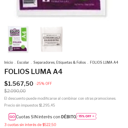
Inicio
.
Escolar
.
Separadores, Etiquetas & Folios
.
FOLIOS LUMA A4
FOLIOS LUMA A4
$1.567,50
-
25
%
OFF
$2.090,00
El descuento puede modificarse al combinar con otras promociones.
Precio sin impuestos
$1.295,45
Cuotas SIN interés con
DÉBITO
3
cuotas sin interés de
$522,50