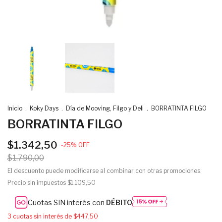
Inicio
.
Koky Days
.
Día de Mooving, Filgo y Deli
.
BORRATINTA FILGO
BORRATINTA FILGO
$1.342,50
-
25
%
OFF
$1.790,00
El descuento puede modificarse al combinar con otras promociones.
Precio sin impuestos
$1.109,50
Cuotas SIN interés con
DÉBITO
3
cuotas sin interés de
$447,50