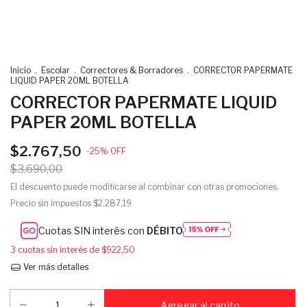
Inicio
.
Escolar
.
Correctores & Borradores
.
CORRECTOR PAPERMATE
LIQUID PAPER 20ML BOTELLA
CORRECTOR PAPERMATE LIQUID
PAPER 20ML BOTELLA
$2.767,50
-
25
%
OFF
$3.690,00
El descuento puede modificarse al combinar con otras promociones.
Precio sin impuestos
$2.287,19
Cuotas SIN interés con
DÉBITO
3
cuotas sin interés de
$922,50
Ver más detalles