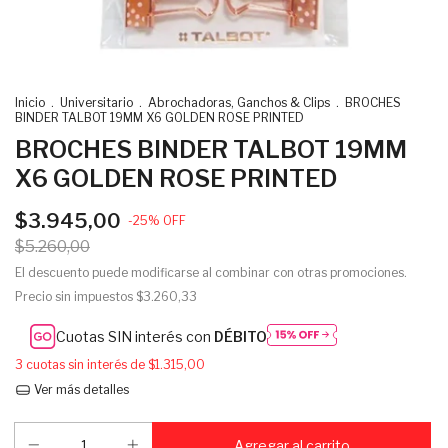
Inicio
.
Universitario
.
Abrochadoras, Ganchos & Clips
.
BROCHES
BINDER TALBOT 19MM X6 GOLDEN ROSE PRINTED
BROCHES BINDER TALBOT 19MM
X6 GOLDEN ROSE PRINTED
$3.945,00
-
25
%
OFF
$5.260,00
El descuento puede modificarse al combinar con otras promociones.
Precio sin impuestos
$3.260,33
Cuotas SIN interés con
DÉBITO
3
cuotas sin interés de
$1.315,00
Ver más detalles