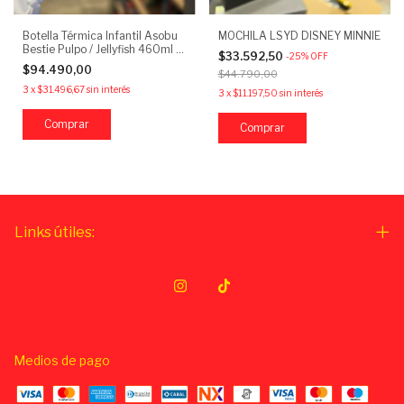
Botella Térmica Infantil Asobu
MOCHILA LSYD DISNEY MINNIE
Bestie Pulpo / Jellyfish 460ml -
$33.592,50
-
25
%
OFF
Acero Inoxidable
$94.490,00
$44.790,00
3
x
$31.496,67
sin interés
3
x
$11.197,50
sin interés
Links útiles:
Medios de pago