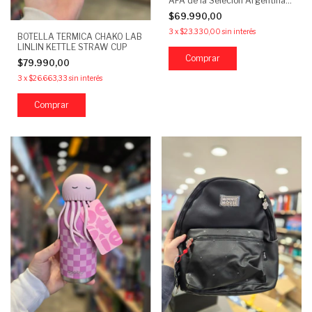
AFA de la Selecion Argentina
A5
$69.990,00
3
x
$23.330,00
sin interés
BOTELLA TERMICA CHAKO LAB
LINLIN KETTLE STRAW CUP
$79.990,00
3
x
$26.663,33
sin interés