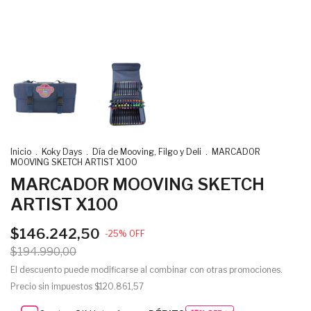
Inicio
.
Koky Days
.
Día de Mooving, Filgo y Deli
.
MARCADOR
MOOVING SKETCH ARTIST X100
MARCADOR MOOVING SKETCH
ARTIST X100
$146.242,50
-
25
%
OFF
$194.990,00
El descuento puede modificarse al combinar con otras promociones.
Precio sin impuestos
$120.861,57