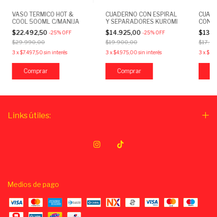
VASO TERMICO HOT &
CUADERNO CON ESPIRAL
CUAD
COOL 500ML C/MANIJA
Y SEPARADORES KUROMI
CON 
$22.492,50
$14.925,00
$13.4
-
25
%
OFF
-
25
%
OFF
$29.990,00
$19.900,00
$17.9
3
x
$7.497,50
sin interés
3
x
$4.975,00
sin interés
3
x
$4.
Comprar
C
Links útiles:
Medios de pago