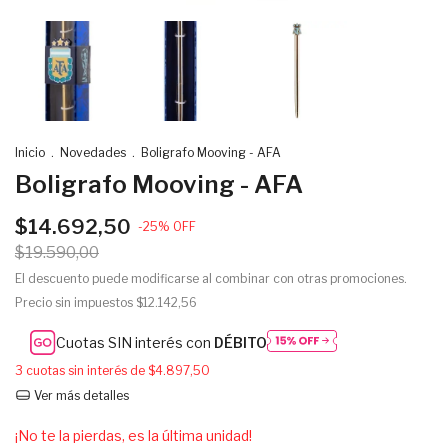
Inicio
.
Novedades
.
Boligrafo Mooving - AFA
Boligrafo Mooving - AFA
$14.692,50
-
25
%
OFF
$19.590,00
El descuento puede modificarse al combinar con otras promociones.
Precio sin impuestos
$12.142,56
Cuotas SIN interés con
DÉBITO
3
cuotas sin interés de
$4.897,50
Ver más detalles
¡No te la pierdas, es la última unidad!