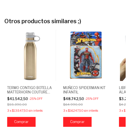
Otros productos similares ;)
TERMO CONTIGO BOTELLA
MUÑECO SPIDERMAN KIT
LIBRO
MATTERHORN COUTURE
INFANTIL
ALADI
591 ML CHARDONNAY
MARA
$41.542,50
$48.742,50
$3.21
-
25
%
OFF
-
25
%
OFF
$55.390,00
$64.990,00
$4.29
3
x
$13.847,50
sin interés
3
x
$16.247,50
sin interés
3
x
$1.0
C