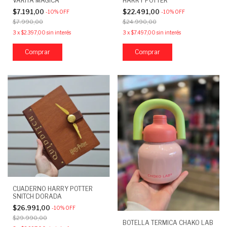
VARITA MAGICA
HARRY POTTER
$7.191,00
$22.491,00
-
10
%
OFF
-
10
%
OFF
$7.990,00
$24.990,00
3
x
$2.397,00
sin interés
3
x
$7.497,00
sin interés
CUADERNO HARRY POTTER
SNITCH DORADA
$26.991,00
-
10
%
OFF
$29.990,00
BOTELLA TERMICA CHAKO LAB