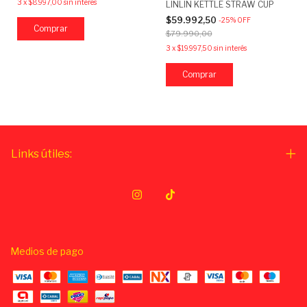
3
x
$8.997,00
sin interés
LINLIN KETTLE STRAW CUP
$59.992,50
-
25
%
OFF
$79.990,00
3
x
$19.997,50
sin interés
Links útiles:
Medios de pago