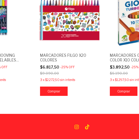
OOVING
MARCADORES FILGO X20
MARCADORES G
ELABLES
COLORES
COLOR X10 CO
6 COLORES
$6.817,50
$3.892,50
%
OFF
-
25
%
OFF
-
25
%
$9.090,00
$5.190,00
terés
3
x
$2.272,50
sin interés
3
x
$1.297,50
sin in