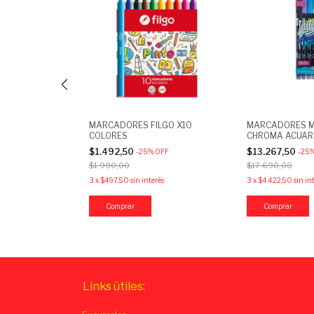
O 2210 X10
MARCADORES FILGO X10
MARCADORES M
COLORES
CHROMA ACUAR
OFF
DOBLE PUNTA X
$1.492,50
$13.267,50
-
25
%
OFF
-
25
$1.990,00
$17.690,00
rés
3
x
$497,50
sin interés
3
x
$4.422,50
sin in
Links útiles: