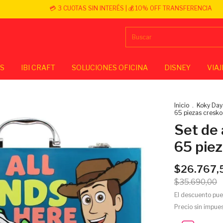
💳 3 CUOTAS SIN INTERÉS | 💰 10% OFF TRANSFERENCIA
OS
IBI CRAFT
SOLUCIONES OFICINA
DISNEY
VIAJ
Inicio
.
Koky Day
65 piezas cresko
Set de 
65 pie
$26.767,
$35.690,00
El descuento pue
Precio sin impue