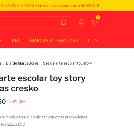
🚀 ¡ENVÍO SIN CARGO en compras superiores a $199.000!
0
E
AFA
MARCAS & TEMÁTICAS
UNIVERSITARIO
E
s
.
Día de Marcadores
.
Set de arte escolar toy story
arte escolar toy story
zas cresko
50
-
25
%
OFF
de modificarse al combinar con otras promociones.
stos
$22.121,90