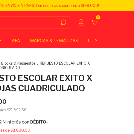
🚀 ¡ENVÍO SIN CARGO en compras superiores a $199.000!
0
E
AFA
MARCAS & TEMÁTICAS
UNIVERSITARIO
E
Blocks & Repuestos
.
REPUESTO ESCOLAR EXITO X
DRICULADO
STO ESCOLAR EXITO X
OJAS CUADRICULADO
00
stos
$21.892,56
SIN interés con
DÉBITO
erés de
$8.830,00