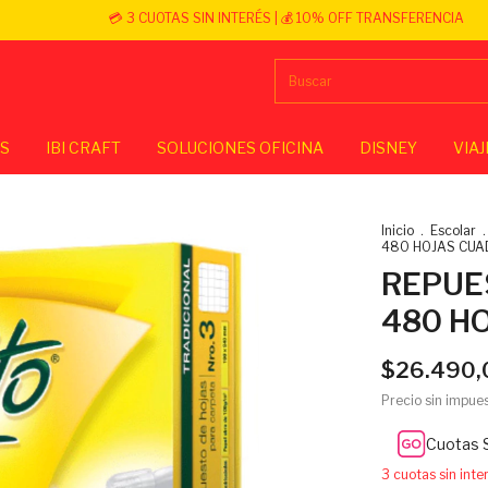
💳 3 CUOTAS SIN INTERÉS | 💰 10% OFF TRANSFERENCIA
OS
IBI CRAFT
SOLUCIONES OFICINA
DISNEY
VIAJ
Inicio
.
Escolar
.
480 HOJAS CUA
REPUE
480 H
$26.490,
Precio sin impue
Cuotas 
3
cuotas sin int