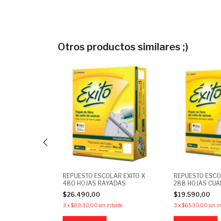
Otros productos similares ;)
O ESCOLAR EL
REPUESTO ESCOLAR EXITO X
REPUESTO ESCO
O X24 HOJAS
480 HOJAS RAYADAS
288 HOJAS CU
$26.490,00
$19.590,00
erés
3
x
$8.830,00
sin interés
3
x
$6.530,00
sin i