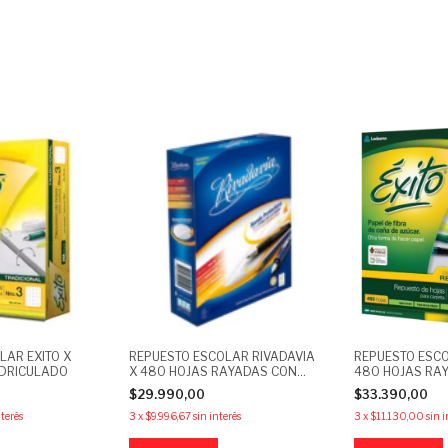
LAR EXITO X
REPUESTO ESCOLAR RIVADAVIA
REPUESTO ESCO
ADRICULADO
X 480 HOJAS RAYADAS CON
480 HOJAS RA
MARGEN REFORZADO
MARGEN REFO
$29.990,00
$33.390,00
nterés
3
x
$9.996,67
sin interés
3
x
$11.130,00
sin i