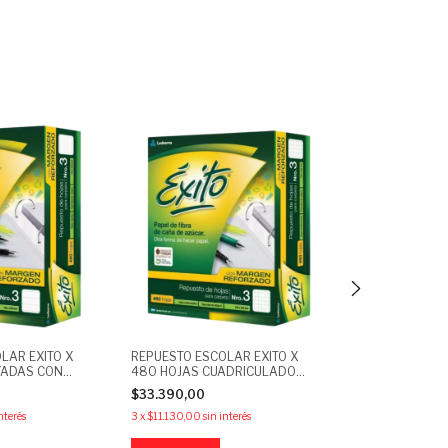
LAR EXITO X
REPUESTO ESCOLAR EXITO X
BLOCK DE DIBU
YADAS CON
480 HOJAS CUADRICULADO
NENE N5 COLO
RZADO
CON MARGEN REFORZADO
$33.390,00
$8.490,00
nterés
3
x
$11.130,00
sin interés
3
x
$2.830,00
sin 