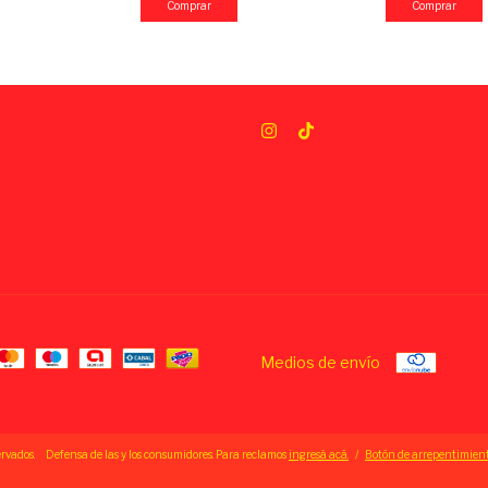
Medios de envío
ervados.
Defensa de las y los consumidores. Para reclamos
ingresá acá.
/
Botón de arrepentimien