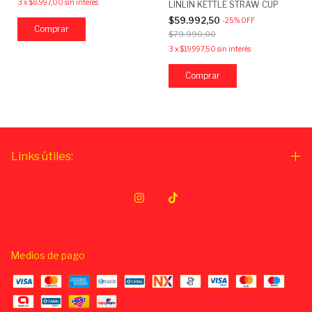
3
x
$8.997,00
sin interés
LINLIN KETTLE STRAW CUP
$59.992,50
-
25
%
OFF
$79.990,00
3
x
$19.997,50
sin interés
Links útiles:
Medios de pago