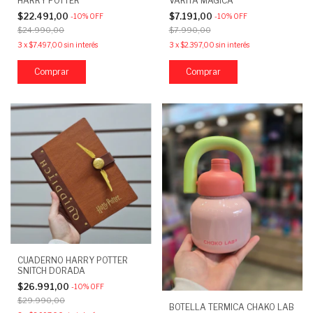
HARRY POTTER
VARITA MAGICA
$22.491,00
$7.191,00
-
10
%
OFF
-
10
%
OFF
$24.990,00
$7.990,00
3
x
$7.497,00
sin interés
3
x
$2.397,00
sin interés
CUADERNO HARRY POTTER
SNITCH DORADA
$26.991,00
-
10
%
OFF
$29.990,00
BOTELLA TERMICA CHAKO LAB