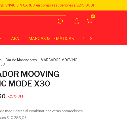
🚀 ¡ENVÍO SIN CARGO en compras superiores a $199.000!
0
E
AFA
MARCAS & TEMÁTICAS
UNIVERSITARIO
E
s
.
Día de Marcadores
.
MARCADOR MOOVING
X30
DOR MOOVING
IC MODE X30
50
-
25
%
OFF
de modificarse al combinar con otras promociones.
stos
$40.283,06