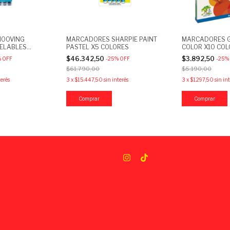
OOVING
MARCADORES SHARPIE PAINT
MARCADORES G
ELABLES
PASTEL X5 COLORES
COLOR X10 CO
6 COLORES
$46.342,50
$3.892,50
%
OFF
-
25
%
OFF
-
25
%
$61.790,00
$5.190,00
terés
3
x
$15.447,50
sin interés
3
x
$1.297,50
sin in