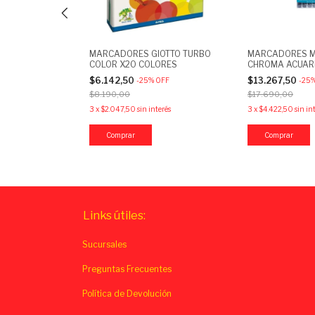
OTTO TURBO
MARCADORES GIOTTO TURBO
MARCADORES M
RES
COLOR X20 COLORES
CHROMA ACUAR
DOBLE PUNTA X
$6.142,50
$13.267,50
OFF
-
25
%
OFF
-
25
$8.190,00
$17.690,00
erés
3
x
$2.047,50
sin interés
3
x
$4.422,50
sin in
Links útiles:
Sucursales
Preguntas Frecuentes
Política de Devolución