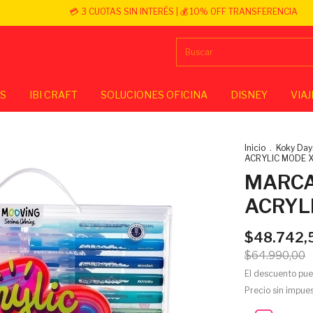
💳 3 CUOTAS SIN INTERÉS | 💰 10% OFF TRANSFERENCIA
OS
IBI CRAFT
SOLUCIONES OFICINA
DISNEY
VIAJ
Inicio
.
Koky Day
ACRYLIC MODE 
MARCA
ACRYL
$48.742,
$64.990,00
El descuento pue
Precio sin impue