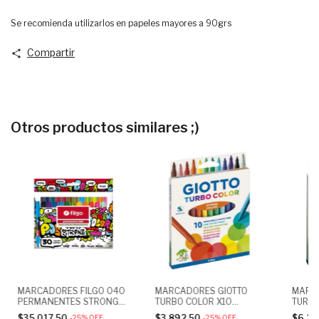
Se recomienda utilizarlos en papeles mayores a 90grs
Compartir
Otros productos similares ;)
MARCADORES FILGO 040
MARCADORES GIOTTO
MARC
PERMANENTES STRONG
TURBO COLOR X10
TURBO
X30 COLORES
COLORES
COLO
$35.017,50
$3.892,50
$6.14
-
25
%
OFF
-
25
%
OFF