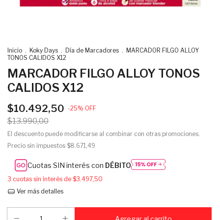
Inicio
.
Koky Days
.
Día de Marcadores
.
MARCADOR FILGO ALLOY
TONOS CALIDOS X12
MARCADOR FILGO ALLOY TONOS
CALIDOS X12
$10.492,50
-
25
%
OFF
$13.990,00
El descuento puede modificarse al combinar con otras promociones.
Precio sin impuestos
$8.671,49
Cuotas SIN interés con
DÉBITO
3
cuotas sin interés de
$3.497,50
Ver más detalles