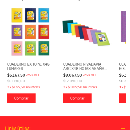
CUADERNO EXITO N1 X48
CUADERNO RIVADAVIA
CUADE
LUNARES
ABC X48 HOJAS ARAÑA
HOJA
RAYADO
$5.167,50
$9.067,50
$6.29
-
25
%
OFF
-
25
%
OFF
$6.890,00
$12.090,00
$8.39
3
x
$1.722,50
sin interés
3
x
$3.022,50
sin interés
3
x
$2.0
Comprar
Comprar
C
Links útiles: