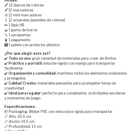
Incluye:
🖍️ 12 lápices de colores
🖊️ 12 marcadores
🎨 12 mini marcadores
💧 12 acuarelas (pasteles de colores)
✏️ 1 lápiz HB
🧽 1 goma de borrar
🔪 1 sacapuntas
🧴 1 pegamento
🎛️ 1 paleta con protector plástico
¿Por qué elegir este set?
✔️
Todo en uno:
gran variedad de materiales para crear sin límites.
✔️
Práctico y portátil:
estuche rígido con manija para transportar
fácilmente.
✔️
Organización y comodidad:
mantiene todos los elementos ordenados
y protegidos.
✔️
Calidad Cresko:
materiales pensados para acompañar horas de
creatividad.
✔️
Ideal para regalar:
perfecto para cumpleaños, actividades escolares
y momentos de juego.
Especificaciones:
📦 Packaging: Blíster PVC con estructura rígida para transportar
📏 Alto: 26,5 cm
📏 Ancho: 14,5 cm
📏 Profundidad: 13 cm