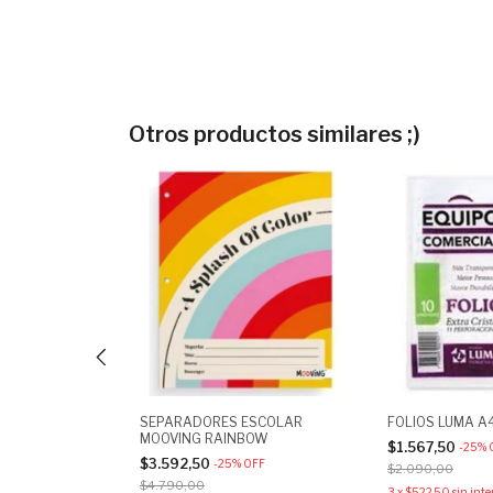
Otros productos similares ;)
OLAR MOOVING
SEPARADORES ESCOLAR
FOLIOS LUMA A
MOOVING RAINBOW
$1.567,50
-
25
%
$3.592,50
OFF
-
25
%
OFF
$2.090,00
$4.790,00
3
x
$522,50
sin inte