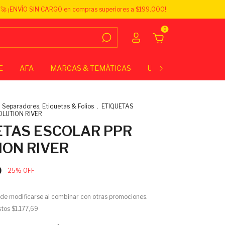
🚀 ¡ENVÍO SIN CARGO en compras superiores a $199.000!
0
E
AFA
MARCAS & TEMÁTICAS
UNIVERSITARIO
E
Separadores, Etiquetas & Folios
.
ETIQUETAS
LUTION RIVER
ETAS ESCOLAR PPR
ION RIVER
0
-
25
%
OFF
de modificarse al combinar con otras promociones.
stos
$1.177,69