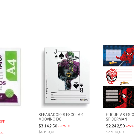
4
SEPARADORES ESCOLAR
ETIQUETAS ES
MOOVING DC
SPIDERMAN
OFF
$3.142,50
$2.242,50
-
25
%
OFF
-
25
%
$4.190,00
$2.990,00
rés