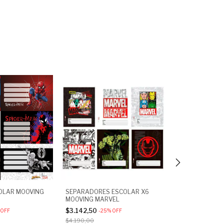
COLAR MOOVING
SEPARADORES ESCOLAR X6
ETIQUETAS AU
MOOVING MARVEL
PEGASOLA
$3.142,50
$367,50
OFF
-
25
%
OFF
-
25
%
O
$4.190,00
$490,00