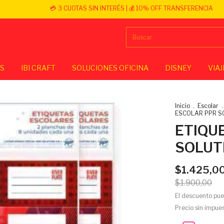
💳 3 CUOTAS SIN INTERÉS | 💰 10% OFF TRANSFERENCIA
OS
IBI CRAFT
SOLUCIONES OFICINA
DISNEY
VIAJ
Inicio
.
Escolar
.
ESCOLAR PPR SO
ETIQU
SOLUT
$1.425,0
$1.900,00
El descuento pue
Precio sin impue