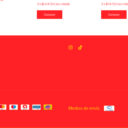
3
x
$1.047,50
sin interés
3
x
$747,50
sin inte
Medios de envío